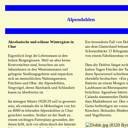
Alpendohlen
Akrobatische und schlaue Wintergäste in
Ein besonderer Fall von Doh
Chur
aus dem Glarnerland bekann
Schwarzfräcke 15 Kilogram
Eigentlich liegt ihr Lebensraum in den
von einem Fabrikneubau ver
hohen Bergregionen. Weil sie aber keine
Kostverächter sind, besuchen sie seit
Dass die Dohlen längst nich
Jahrzehnten in den Wintermonaten tief
kalten Tagen Früchte der Ta
gelegene Siedlungsgebiete und erquicken
ihren Speisezettel schreibe
sich an menschlichen Nahrungsresten,
ebenfalls beobachtet. «Ein
Früchten und Obst: die Alpendohlen,
flatterte an einem Morgen 
Singvögel, deren Akrobatik und Schlauheit
Laubbaum im Rheinquartier»
kaum zu überbieten ist.
berichten. Irgendwie hätte
Calanda stammenden Dohlen
Im strengen Winter 1928/29 soll es gewesen
dass Maikäferzeit sei. Den 
sein, als erstmals die in Höhenlagen von bis
Gusto befriedigen sie vorz
zu 4000 m lebenden Alpendohlen in Chur
Kirschen, Holunder, Himbe
gesichtet wurden. Seither ist die Stadt zu
und Vogelbeeren.
einem wichtigen Futterplatz geworden, der
ihnen hilft, sich vor allem durch die härteste