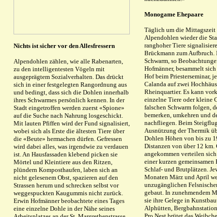
Monogame Ehepaare
Täglich um die Mittagszeit 
Alpendohlen wieder die Sta
ranghoher Tiere signalisiere
Nichts ist sicher vor den Allesfressern
Brückmann zum Aufbruch.
Schwarm, so Beobachtunge
Alpendohlen zählen, wie alle Rabenarten,
Hofmänner, besammelt sich 
zu den intelligentesten Vögeln mit
Hof beim Priesterseminar, j
ausgeprägtem Sozialverhalten. Das drückt
Calanda auf zwei Hochhäus
sich in einer festgelegten Rangordnung aus
Rheinquartier. Es kann vo
und bedingt, dass sich die Dohlen innerhalb
einzelne Tiere oder kleine
ihres Schwarmes persönlich kennen. In der
falschen Schwarm folgen, d
Stadt eingetroffen werden zuerst «Spione»
bemerken, umkehren und de
auf die Suche nach Nahrung losgeschickt.
nachfliegen. Beim Steigflug
Mit lauten Pfiffen wird der Fund signalisiert,
Ausnützung der Thermik üb
wobei sich als Erste die ältesten Tiere über
Dohlen Höhen von bis zu 
die «Beute» hermachen dürfen. Gefressen
Distanzen von über 12 km.
wird dabei alles, was irgendwie zu verdauen
angekommen verteilen sich
ist. An Hausfassaden klebend picken sie
einer kurzen gemeinsamen R
Mörtel und Kleintiere aus den Ritzen,
Schlaf- und Brutplätzen. Je
plündern Komposthaufen, laben sich an
Monaten März und April we
nicht gelesenem Obst, spazieren auf den
unzugänglichen Felsnischen
Strassen herum und schrecken selbst vor
gebaut. In zunehmendem Ma
weggespuckten Kaugummis nicht zurück.
sie ihre Gelege in Kunstbau
Erwin Hofmänner beobachtete eines Tages
Alphütten, Bergbahnstatio
eine einzelne Dohle in der Nähe seines
Pro Nest brütet das Weibche
Arbeitsplatzes an der St. Margrethenstrasse.