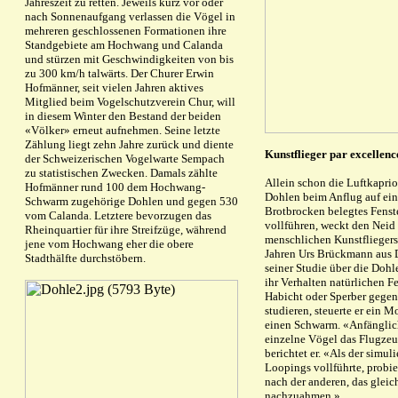
Jahreszeit zu retten. Jeweils kurz vor oder
nach Sonnenaufgang verlassen die Vögel in
mehreren geschlossenen Formationen ihre
Standgebiete am Hochwang und Calanda
und stürzen mit Geschwindigkeiten von bis
zu 300 km/h talwärts. Der Churer Erwin
Hofmänner, seit vielen Jahren aktives
Mitglied beim Vogelschutzverein Chur, will
in diesem Winter den Bestand der beiden
«Völker» erneut aufnehmen. Seine letzte
Zählung liegt zehn Jahre zurück und diente
Kunstflieger par excellenc
der Schweizerischen Vogelwarte Sempach
zu statistischen Zwecken. Damals zählte
Allein schon die Luftkaprio
Hofmänner rund 100 dem Hochwang-
Dohlen beim Anflug auf ein
Schwarm zugehörige Dohlen und gegen 530
Brotbrocken belegtes Fenst
vom Calanda. Letztere bevorzugen das
vollführen, weckt den Neid 
Rheinquartier für ihre Streifzüge, während
menschlichen Kunstfliegers
jene vom Hochwang eher die obere
Jahren Urs Brückmann aus
Stadthälfte durchstöbern.
seiner Studie über die Dohl
ihr Verhalten natürlichen F
Habicht oder Sperber gegen
studieren, steuerte er ein 
einen Schwarm. «Anfänglic
einzelne Vögel das Flugzeu
berichtet er. «Als der simul
Loopings vollführte, probie
nach der anderen, das glei
nachzuahmen.»