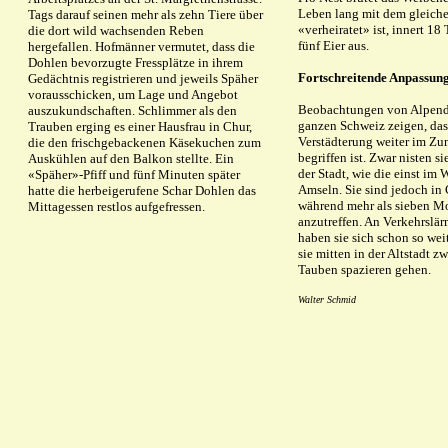
Leben lang mit dem gleic
Tags darauf seinen mehr als zehn Tiere über
«verheiratet» ist, innert 18 
die dort wild wachsenden Reben
fünf Eier aus.
hergefallen. Hofmänner vermutet, dass die
Dohlen bevorzugte Fressplätze in ihrem
Fortschreitende Anpassun
Gedächtnis registrieren und jeweils Späher
vorausschicken, um Lage und Angebot
Beobachtungen von Alpend
auszukundschaften. Schlimmer als den
ganzen Schweiz zeigen, das
Trauben erging es einer Hausfrau in Chur,
Verstädterung weiter im Z
die den frischgebackenen Käsekuchen zum
begriffen ist. Zwar nisten si
Auskühlen auf den Balkon stellte. Ein
der Stadt, wie die einst im
«Späher»-Pfiff und fünf Minuten später
Amseln. Sie sind jedoch in
hatte die herbeigerufene Schar Dohlen das
während mehr als sieben M
Mittagessen restlos aufgefressen.
anzutreffen. An Verkehrsl
haben sie sich schon so wei
sie mitten in der Altstadt z
Tauben spazieren gehen.
Walter Schmid