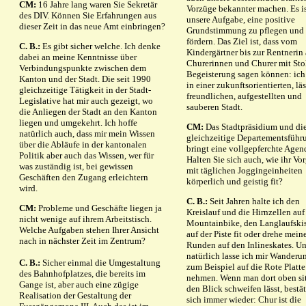
CM:
16 Jahre lang waren Sie Sekretär
Vorzüge bekannter machen. Es i
des DIV. Können Sie Erfahrungen aus
unsere Aufgabe, eine positive
dieser Zeit in das neue Amt einbringen?
Grundstimmung zu pflegen und
fördern. Das Ziel ist, dass vom
C. B.:
Es gibt sicher welche. Ich denke
Kindergärtner bis zur Rentnerin 
dabei an meine Kenntnisse über
Churerinnen und Churer mit Sto
Verbindungspunkte zwischen dem
Begeisterung sagen können: ic
Kanton und der Stadt. Die seit 1990
in einer zukunftsorientierten, lä
gleichzeitige Tätigkeit in der Stadt-
freundlichen, aufgestellten und
Legislative hat mir auch gezeigt, wo
sauberen Stadt.
die Anliegen der Stadt an den Kanton
liegen und umgekehrt. Ich hoffe
CM:
Das Stadtpräsidium und di
natürlich auch, dass mir mein Wissen
gleichzeitige Departementsführ
über die Abläufe in der kantonalen
bringt eine vollgepferchte Agen
Politik aber auch das Wissen, wer für
Halten Sie sich auch, wie ihr Vo
was zuständig ist, bei gewissen
mit täglichen Joggingeinheiten
Geschäften den Zugang erleichtern
körperlich und geistig fit?
wird.
C. B.:
Seit Jahren halte ich den
CM:
Probleme und Geschäfte liegen ja
Kreislauf und die Hirnzellen au
nicht wenige auf ihrem Arbeitstisch.
Mountainbike, den Langlaufski
Welche Aufgaben stehen Ihrer Ansicht
auf der Piste fit oder drehe mein
nach in nächster Zeit im Zentrum?
Runden auf den Inlineskates. U
natürlich lasse ich mir Wanderu
C. B.:
Sicher einmal die Umgestaltung
zum Beispiel auf die Rote Platte
des Bahnhofplatzes, die bereits im
nehmen. Wenn man dort oben si
Gange ist, aber auch eine zügige
den Blick schweifen lässt, bestät
Realisation der Gestaltung der
sich immer wieder: Chur ist die