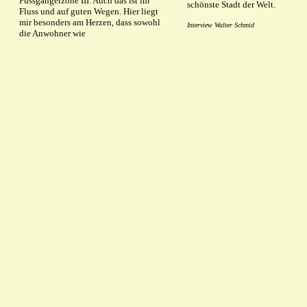
Fussgängerzone III. Auch das ist im
schönste Stadt der Welt.
Fluss und auf guten Wegen. Hier liegt
mir besonders am Herzen, dass sowohl
Interview Walter Schmid
die Anwohner wie