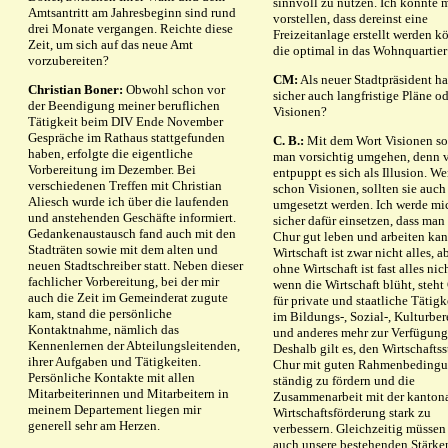
sinnvoll zu nutzen. Ich könnte 
Amtsantritt am Jahresbeginn sind rund
vorstellen, dass dereinst eine
drei Monate vergangen. Reichte diese
Freizeitanlage erstellt werden k
Zeit, um sich auf das neue Amt
die optimal in das Wohnquartier 
vorzubereiten?
CM:
Als neuer Stadtpräsident h
Christian Boner:
Obwohl schon vor
sicher auch langfristige Pläne od
der Beendigung meiner beruflichen
Visionen?
Tätigkeit beim DIV Ende November
Gespräche im Rathaus stattgefunden
C. B.:
Mit dem Wort Visionen so
haben, erfolgte die eigentliche
man vorsichtig umgehen, denn v
Vorbereitung im Dezember. Bei
entpuppt es sich als Illusion. W
verschiedenen Treffen mit Christian
schon Visionen, sollten sie auch
Aliesch wurde ich über die laufenden
umgesetzt werden. Ich werde mi
und anstehenden Geschäfte informiert.
sicher dafür einsetzen, dass man
Gedankenaustausch fand auch mit den
Chur gut leben und arbeiten kan
Stadträten sowie mit dem alten und
Wirtschaft ist zwar nicht alles, a
neuen Stadtschreiber statt. Neben dieser
ohne Wirtschaft ist fast alles nic
fachlicher Vorbereitung, bei der mir
wenn die Wirtschaft blüht, steht
auch die Zeit im Gemeinderat zugute
für private und staatliche Tätigk
kam, stand die persönliche
im Bildungs-, Sozial-, Kulturber
Kontaktnahme, nämlich das
und anderes mehr zur Verfügung
Kennenlernen der Abteilungsleitenden,
Deshalb gilt es, den Wirtschafts
ihrer Aufgaben und Tätigkeiten.
Chur mit guten Rahmenbeding
Persönliche Kontakte mit allen
ständig zu fördern und die
Mitarbeiterinnen und Mitarbeitern in
Zusammenarbeit mit der kanton
meinem Departement liegen mir
Wirtschaftsförderung stark zu
generell sehr am Herzen.
verbessern. Gleichzeitig müssen
auch unsere bestehenden Stärke