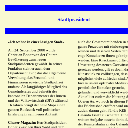
Stadtpräsident
«Ich wohne in einer lässigen Stadt»
auch die Gewerbetreibenden in 
ganze Prozedere mit einbezogen
Am 24. September 2000 wurde
werden und dass von Seiten der 
Christian Boner von der Churer
enge Kontakte zu ihnen geknüp
Bevölkerung zum neuen
werden. Eine Knacknuss dürfte 
Stadtpräsidenten gewählt. In seiner
Umsetzung des neuen Gastwirtsc
Funktion steht er auch dem
gesetzes werden, gilt es doch, da
Departement I vor, das die allgemeine
Kunststück zu vollbringen, dass
Verwaltung, das Personal- und
möglichst viele zufrieden sind.
Finanzwesen sowie die Stadtpolizei
hier muss ein optimaler Modus 
umfasst. Als langjähriges Mitglied des
persönliche Kontakte gesucht,
Gemeinderates und Sekretär des
gefunden und verwirklicht werd
kantonalen Departementes des Innern
Aktuell ist zudem die Nutzung d
und der Volkswirtschaft (DIV) während
Oberen Au, wo noch in diesem F
16 Jahren bringt der neue Stapi einen
das Erlebnisbad eröffnet wird un
ganzen Rucksack voll politischer
zudem darum geht, für die KEB
Erfahrung in sein neues Amt mit.
Calanda Ersatz zu schaffen. Ein
weitere Aufgabe besteht darin, d
Churer Magazin:
Herr Stadtpräsident
der Kunsteisbahn an der Calanda
Boner, zwischen Ihrer Wahl und dem