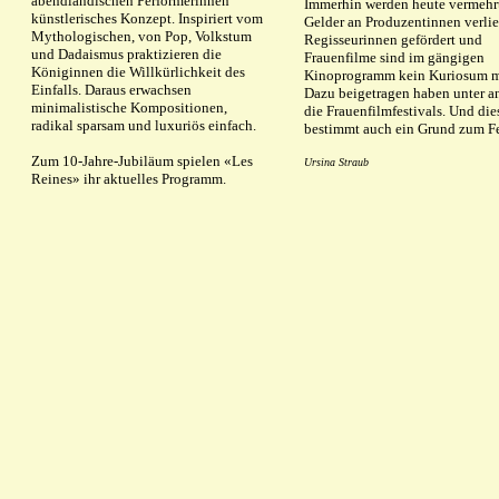
abendländischen Performerinnen
Immerhin werden heute vermehr
künstlerisches Konzept. Inspiriert vom
Gelder an Produzentinnen verli
Mythologischen, von Pop, Volkstum
Regisseurinnen gefördert und
und Dadaismus praktizieren die
Frauenfilme sind im gängigen
Königinnen die Willkürlichkeit des
Kinoprogramm kein Kuriosum m
Einfalls. Daraus erwachsen
Dazu beigetragen haben unter 
minimalistische Kompositionen,
die Frauenfilmfestivals. Und dies
radikal sparsam und luxuriös einfach.
bestimmt auch ein Grund zum Fe
Zum 10-Jahre-Jubiläum spielen «Les
Ursina Straub
Reines» ihr aktuelles Programm.