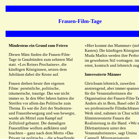
Frauen-Film-Tage
Mindestens ein Grund zum Feiern
«Hier kommt das Mammut» (sie
Kasten). Die künftigen Königin
Diesen März finden die Frauen-Film-
Muda Mathis werden ihre Perfo
Tage in Graubünden zum zehnten Mal
im gewohnten Stil vortragen: i
statt. «Les Reines Prochaines», die
ernst, komisch und lehrreich zug
künftigen Königinnen, setzen dem
Jubiläum dabei die Krone auf.
Interessierte Männer
Frauen drehen heute ihre eigenen
Gleichsam lehrreich, zuweilen
Filme: persönliche, politische,
anstrengend, aber immer spannen
träumerische, traurige. Das war nicht
für die Veranstalterinnen die
immer so. In den 60er Jahren hatten die
Organisation der Frauen-Film-T
Streifen vor allem das Politische zum
Anders als in Bern, Basel oder Z
Thema. Es war die Zeit der Studenten-
wo professionelle Filmfachfrau
und Frauenbewegung und was bewegte,
Werk sind, nahmen in Chur schl
wurde als Mittel zum Kampf auf
filminteressierte Frauen die
Zelluloid gebannt. Die damaligen
Realisierung in die Hand. «Wir s
Frauenfilme wollten aufklären und
Dilettantinnen unter den
brachten – ganz nach dem Motto «Das
Veranstalterinnen», sagt Ursina
Private ist politisch» – die schwellende
Campell, Mitorganisatorin.