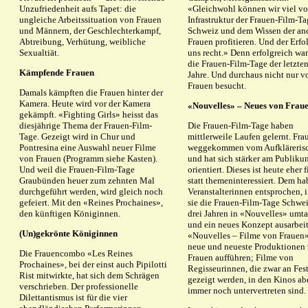
Unzufriedenheit aufs Tapet: die
«Gleichwohl können wir viel vo
ungleiche Arbeitssituation von Frauen
Infrastruktur der Frauen-Film-T
und Männern, der Geschlechterkampf,
Schweiz und dem Wissen der an
Abtreibung, Verhütung, weibliche
Frauen profitieren. Und der Erfo
Sexualtiät.
uns recht.» Denn erfolgreich war
die Frauen-Film-Tage der letzte
Kämpfende Frauen
Jahre. Und durchaus nicht nur v
Frauen besucht.
Damals kämpften die Frauen hinter der
Kamera. Heute wird vor der Kamera
«Nouvelles» – Neues von Frau
gekämpft. «Fighting Girls» heisst das
diesjährige Thema der Frauen-Film-
Die Frauen-Film-Tage haben
Tage. Gezeigt wird in Chur und
mittlerweile Laufen gelernt. Frau
Pontresina eine Auswahl neuer Filme
weggekommen vom Aufkläreris
von Frauen (Programm siehe Kasten).
und hat sich stärker am Publiku
Und weil die Frauen-Film-Tage
orientiert. Dieses ist heute eher f
Graubünden heuer zum zehnten Mal
statt themeninteressiert. Dem ha
durchgeführt werden, wird gleich noch
Veranstalterinnen entsprochen,
gefeiert. Mit den «Reines Prochaines»,
sie die Frauen-Film-Tage Schwei
den künftigen Königinnen.
drei Jahren in «Nouvelles» umta
und ein neues Konzept ausarbeit
(Un)gekrönte Königinnen
«Nouvelles – Filme von Frauen»
neue und neueste Produktionen
Die Frauencombo «Les Reines
Frauen aufführen; Filme von
Prochaines», bei der einst auch Pipilotti
Regisseurinnen, die zwar an Fest
Rist mitwirkte, hat sich dem Schrägen
gezeigt werden, in den Kinos ab
verschrieben. Der professionelle
immer noch untervertreten sind.
Dilettantismus ist für die vier