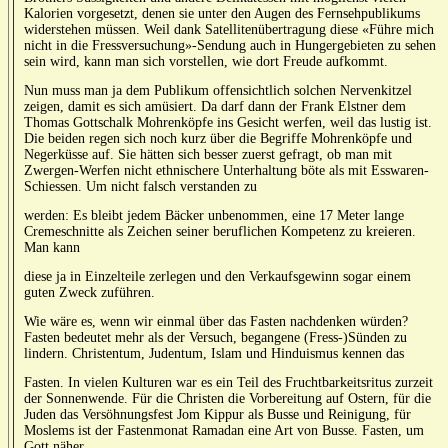
Kalorien vorgesetzt, denen sie unter den Augen des Fernsehpublikums
widerstehen müssen. Weil dank Satellitenübertragung diese «Führe mich
nicht in die Fressversuchung»-Sendung auch in Hungergebieten zu sehen
sein wird, kann man sich vorstellen, wie dort Freude aufkommt.
Nun muss man ja dem Publikum offensichtlich solchen Nervenkitzel
zeigen, damit es sich amüsiert. Da darf dann der Frank Elstner dem
Thomas Gottschalk Mohrenköpfe ins Gesicht werfen, weil das lustig ist.
Die beiden regen sich noch kurz über die Begriffe Mohrenköpfe und
Negerküsse auf. Sie hätten sich besser zuerst gefragt, ob man mit
Zwergen-Werfen nicht ethnischere Unterhaltung böte als mit Esswaren-
Schiessen. Um nicht falsch verstanden zu
werden: Es bleibt jedem Bäcker unbenommen, eine 17 Meter lange
Cremeschnitte als Zeichen seiner beruflichen Kompetenz zu kreieren.
Man kann
diese ja in Einzelteile zerlegen und den Verkaufsgewinn sogar einem
guten Zweck zuführen.
Wie wäre es, wenn wir einmal über das Fasten nachdenken würden?
Fasten bedeutet mehr als der Versuch, begangene (Fress-)Sünden zu
lindern. Christentum, Judentum, Islam und Hinduismus kennen das
Fasten. In vielen Kulturen war es ein Teil des Fruchtbarkeitsritus zurzeit
der Sonnenwende. Für die Christen die Vorbereitung auf Ostern, für die
Juden das Versöhnungsfest Jom Kippur als Busse und Reinigung, für
Moslems ist der Fastenmonat Ramadan eine Art von Busse. Fasten, um
Gott näher