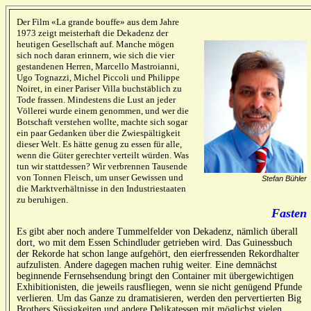
Der Film «La grande bouffe» aus dem Jahre
1973 zeigt meisterhaft die Dekadenz der
heutigen Gesellschaft auf. Manche mögen
sich noch daran erinnern, wie sich die vier
gestandenen Herren, Marcello Mastroianni,
Ugo Tognazzi, Michel Piccoli und Philippe
Noiret, in einer Pariser Villa buchstäblich zu
Tode frassen. Mindestens die Lust an jeder
Völlerei wurde einem genommen, und wer die
Botschaft verstehen wollte, machte sich sogar
ein paar Gedanken über die Zwiespältigkeit
dieser Welt. Es hätte genug zu essen für alle,
wenn die Güter gerechter verteilt würden. Was
tun wir stattdessen? Wir verbrennen Tausende
von Tonnen Fleisch, um unser Gewissen und
Stefan Bühler
die Marktverhältnisse in den Industriestaaten
zu beruhigen.
Fasten
Es gibt aber noch andere Tummelfelder von Dekadenz, nämlich überall
dort, wo mit dem Essen Schindluder getrieben wird. Das Guinessbuch
der Rekorde hat schon lange aufgehört, den eierfressenden Rekordhalter
aufzulisten. Andere dagegen machen ruhig weiter. Eine demnächst
beginnende Fernsehsendung bringt den Container mit übergewichtigen
Exhibitionisten, die jeweils rausfliegen, wenn sie nicht genügend Pfunde
verlieren. Um das Ganze zu dramatisieren, werden den pervertierten Big
Brothers Süssigkeiten und andere Delikatessen mit möglichst vielen