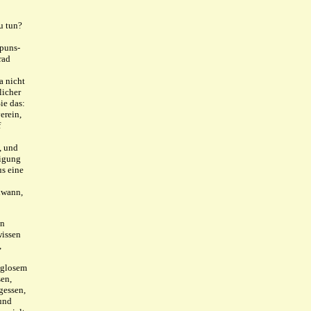
u tun?
apuns-
rad
a nicht
licher
ie das:
erein,
f
, und
eigung
s eine
dwann,
en
wissen
,
nglosem
en,
gessen,
 und