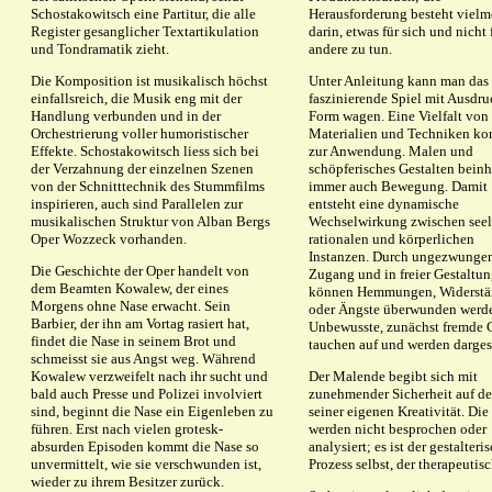
Schostakowitsch eine Partitur, die alle
Herausforderung besteht vielm
Register gesanglicher Textartikulation
darin, etwas für sich und nicht 
und Tondramatik zieht.
andere zu tun.
Die Komposition ist musikalisch höchst
Unter Anleitung kann man das
einfallsreich, die Musik eng mit der
faszinierende Spiel mit Ausdr
Handlung verbunden und in der
Form wagen. Eine Vielfalt von
Orchestrierung voller humoristischer
Materialien und Techniken k
Effekte. Schostakowitsch liess sich bei
zur Anwendung. Malen und
der Verzahnung der einzelnen Szenen
schöpferisches Gestalten beinh
von der Schnitttechnik des Stummfilms
immer auch Bewegung. Damit
inspirieren, auch sind Parallelen zur
entsteht eine dynamische
musikalischen Struktur von Alban Bergs
Wechselwirkung zwischen seel
Oper Wozzeck vorhanden.
rationalen und körperlichen
Instanzen. Durch ungezwunge
Die Geschichte der Oper handelt von
Zugang und in freier Gestaltu
dem Beamten Kowalew, der eines
können Hemmungen, Widerstä
Morgens ohne Nase erwacht. Sein
oder Ängste überwunden werd
Barbier, der ihn am Vortag rasiert hat,
Unbewusste, zunächst fremde 
findet die Nase in seinem Brot und
tauchen auf und werden dargest
schmeisst sie aus Angst weg. Während
Kowalew verzweifelt nach ihr sucht und
Der Malende begibt sich mit
bald auch Presse und Polizei involviert
zunehmender Sicherheit auf d
sind, beginnt die Nase ein Eigenleben zu
seiner eigenen Kreativität. Die
führen. Erst nach vielen grotesk-
werden nicht besprochen oder
absurden Episoden kommt die Nase so
analysiert; es ist der gestalteri
unvermittelt, wie sie verschwunden ist,
Prozess selbst, der therapeutisc
wieder zu ihrem Besitzer zurück.