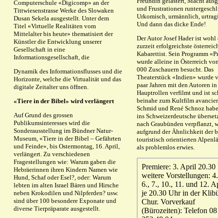
Freundin gelästert, Macht ausg
Computerschule «Digicomp» an der
und Frustrationen runtergeschl
Tittwiesenstrasse Werke des Slowaken
Urkomisch, urmännlich, urtrag
Dusan Sekela ausgestellt. Unter dem
Und dann das dicke Ende!
Titel «Virtuelle Realitäten vom
Mittelalter bis heute» thematisiert der
Der Autor Josef Hader ist wohl 
Künstler die Entwicklung unserer
zurzeit erfolgreichste österreic
Gesellschaft in eine
Kabarettist. Sein Programm «P
Informationsgesellschaft, die
wurde alleine in Österreich vo
000 Zuschauern besucht. Das
Dynamik des Informationsflusses und die
Theaterstück «Indien» wurde v
Horizonte, welche die Virtualität und das
paar Jahren mit den Autoren in
digitale Zeitalter uns öffnen.
Hauptrollen verfilmt und ist s
beinahe zum Kultfilm avancier
«Tiere in der Bibel» wird verlängert
Schmid und René Schnoz habe
Auf Grund des grossen
ins Schweizerdeutsche überset
Publikumsinteresses wird die
nach Graubünden verpflanzt, w
Sonderausstellung im Bündner Natur-
aufgrund der Ähnlichkeit der 
Museum, «Tiere in der Bibel – Gefährten
touristisch orientierten Alpenl
und Feinde», bis Ostermontag, 16. April,
als problemlos erwies.
verlängert. Zu verschiedenen
Fragestellungen wie: Warum gaben die
Premiere: 3. April 20.30
Hebräerinnen ihren Kindern Namen wie
weitere Vorstellungen: 4.,
Hund, Schaf oder Esel?, oder: Warum
6., 7., 10., 11. und 12. A
lebten im alten Israel Bären und Hirsche
je 20.30 Uhr in der Klib
neben Krokodilen und Nilpferden? usw.
sind über 100 besondere Exponate und
Chur. Vorverkauf
diverse Tierpräparate ausgestellt.
(Bürozeiten): Telefon 08