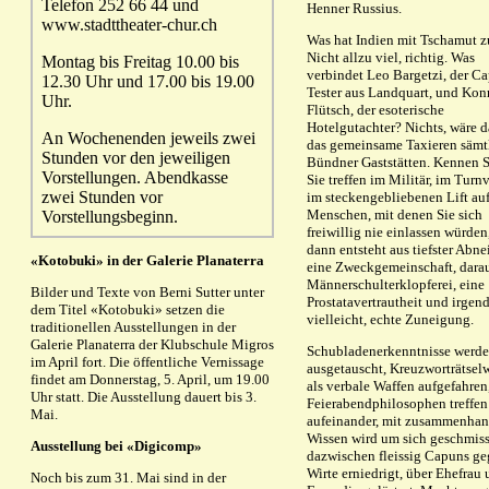
Telefon 252 66 44 und
Henner Russius.
www.stadttheater-chur.ch
Was hat Indien mit Tschamut z
Nicht allzu viel, richtig. Was
Montag bis Freitag 10.00 bis
verbindet Leo Bargetzi, der C
12.30 Uhr und 17.00 bis 19.00
Tester aus Landquart, und Kon
Uhr.
Flütsch, der esoterische
Hotelgutachter? Nichts, wäre d
An Wochenenden jeweils zwei
das gemeinsame Taxieren sämt
Stunden vor den jeweiligen
Bündner Gaststätten. Kennen S
Vorstellungen. Abendkasse
Sie treffen im Militär, im Turnv
zwei Stunden vor
im steckengebliebenen Lift au
Menschen, mit denen Sie sich
Vorstellungsbeginn.
freiwillig nie einlassen würden
dann entsteht aus tiefster Abn
«Kotobuki» in der Galerie Planaterra
eine Zweckgemeinschaft, darau
Männerschulterklopferei, eine
Bilder und Texte von Berni Sutter unter
Prostatavertrautheit und irgen
dem Titel «Kotobuki» setzen die
vielleicht, echte Zuneigung.
traditionellen Ausstellungen in der
Galerie Planaterra der Klubschule Migros
Schubladenerkenntnisse werd
im April fort. Die öffentliche Vernissage
ausgetauscht, Kreuzworträtsel
findet am Donnerstag, 5. April, um 19.00
als verbale Waffen aufgefahren
Uhr statt. Die Ausstellung dauert bis 3.
Feierabendphilosophen treffen
Mai.
aufeinander, mit zusammenha
Wissen wird um sich geschmiss
Ausstellung bei «Digicomp»
dazwischen fleissig Capuns ge
Wirte erniedrigt, über Ehefrau
Noch bis zum 31. Mai sind in der