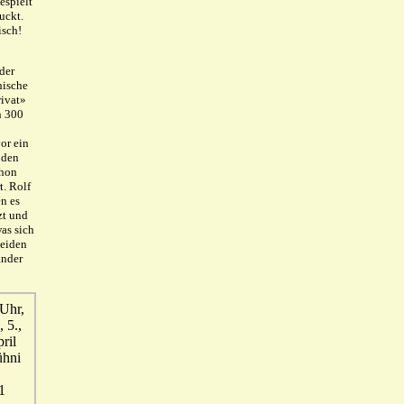
espielt
uckt.
isch!
der
hische
rivat»
n 300
or ein
 den
chon
t. Rolf
n es
zt und
as sich
beiden
änder
 Uhr,
 5.,
pril
ühni
1