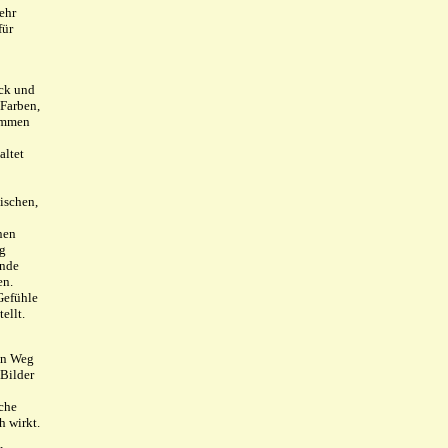
ehr
für
uck und
 Farben,
ommen
altet
ischen,
nen
ng
nde
en.
Gefühle
ellt.
en Weg
 Bilder
sche
h wirkt.