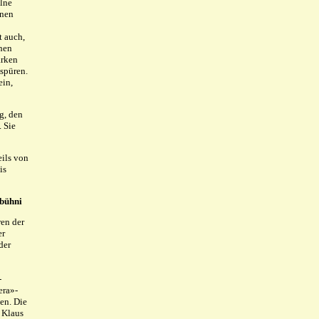
elne
enen
t auch,
chen
ärken
 spüren.
ein,
g, den
. Sie
eils von
is
ibühni
ren der
er
der
-
era»-
hen. Die
 Klaus