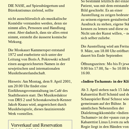
So bestimmt letztlich der einz
DIE NASE, auf Spiessbürgertum und
Patient, was mit dem entstand
Bürokratismus zielend, sollte
Bild geschieht. Es an einer
Ausstellung zu zeigen bedeute
nicht ausschliesslich als musikalische
zu seinem eigenen gestalteris
Komödie verstanden werden, denn sie
Ausdruck zu stehen, eigene St
nimmt alles, Personen und Handlung
kennen zu lernen und diese zu
ernst. Aber dadurch, dass sie alles ernst
Nicht um der Kunst willen, – n
nimmt, entsteht die äusserst komische
sich selber zuliebe.
Wirkung.
Die Ausstellung wird am Freita
Die Moskauer Kammeroper entstand
9. März, um 18.00 Uhr eröffnet
1972 und erarbeitete sich unter der
dauert bis Ende September.
Leitung von Boris A. Pokrowski schnell
einen ausgezeichneten Namen in der
Öffnungszeiten: Mo bis Fr jew
sowjetischen und internationalen
9.00 bis 17.00, Sa – So 10.00 b
Musiktheaterlandschaft.
16.00.
Hinweis: Am Montag, dem 9. April 2001,
«Indien-Tschamut» in der Kl
um 20.00 Uhr findet eine
Ab 3. April stehen nach 15 Jah
Einführungsveranstaltung im Café des
Kabarettist Rolf Schmid und d
Stadttheaters statt. Der Musikredaktor
Schauspieler René Schnoz wie
von DRS 2 und Schostakowitsch-Kenner
gemeinsam auf der Bühne. In
Jakob Knaus wird, angereichert durch
sämtlichen Nebenrollen der
Musikbeispiele, dieses faszinierende
Dialekttragikkomödie «Indien
Werk vorstellen.
Tschamut» ist der «paun cun p
Kabarettist Linus Livers zu se
Vorverkauf und Reservation
Regie liegt in den Händen von