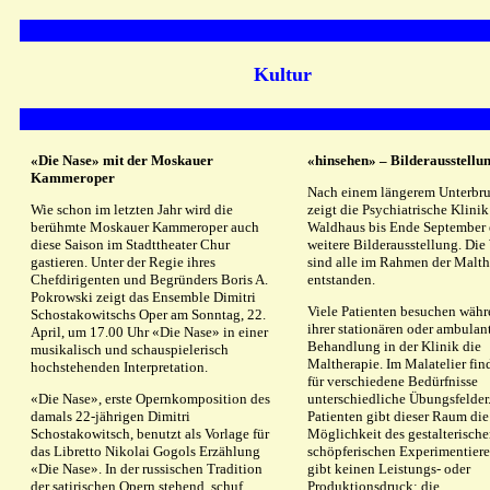
Kultur
«Die Nase» mit der Moskauer
«hinsehen» – Bilderausstellu
Kammeroper
Nach einem längerem Unterbr
Wie schon im letzten Jahr wird die
zeigt die Psychiatrische Klinik
berühmte Moskauer Kammeroper auch
Waldhaus bis Ende September 
diese Saison im Stadttheater Chur
weitere Bilderausstellung. Die
gastieren. Unter der Regie ihres
sind alle im Rahmen der Malth
Chefdirigenten und Begründers Boris A.
entstanden.
Pokrowski zeigt das Ensemble Dimitri
Viele Patienten besuchen wäh
Schostakowitschs Oper am Sonntag, 22.
ihrer stationären oder ambulan
April, um 17.00 Uhr «Die Nase» in einer
Behandlung in der Klinik die
musikalisch und schauspielerisch
Maltherapie. Im Malatelier fin
hochstehenden Interpretation.
für verschiedene Bedürfnisse
«Die Nase», erste Opernkomposition des
unterschiedliche Übungsfelder
damals 22-jährigen Dimitri
Patienten gibt dieser Raum die
Schostakowitsch, benutzt als Vorlage für
Möglichkeit des gestalterisch
das Libretto Nikolai Gogols Erzählung
schöpferischen Experimentiere
«Die Nase». In der russischen Tradition
gibt keinen Leistungs- oder
der satirischen Opern stehend, schuf
Produktionsdruck; die