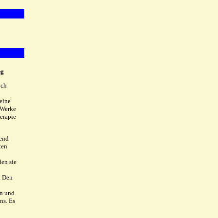
ng
uch
eine
 Werke
erapie
rend
ten
den sie
. Den
en und
ns. Es