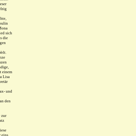
eser
fzig
hte,
oulin
 Mona
ied sich
s die
ngen
elt.
nze
enzen
ndige,
it einem
a Lisa
retär
Fax- und
d
man den
 zur
atz
iese
 eins.