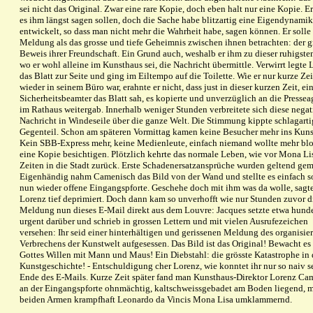
sei nicht das Original. Zwar eine rare Kopie, doch eben halt nur eine Kopie. Er
es ihm längst sagen sollen, doch die Sache habe blitzartig eine Eigendynamik
entwickelt, so dass man nicht mehr die Wahrheit habe, sagen können. Er solle
Meldung als das grosse und tiefe Geheimnis zwischen ihnen betrachten: der g
Beweis ihrer Freundschaft. Ein Grund auch, weshalb er ihm zu dieser ruhigsten
wo er wohl alleine im Kunsthaus sei, die Nachricht übermittle. Verwirrt legte 
das Blatt zur Seite und ging im Eiltempo auf die Toilette. Wie er nur kurze Zei
wieder in seinem Büro war, erahnte er nicht, dass just in dieser kurzen Zeit, ei
Sicherheitsbeamter das Blatt sah, es kopierte und unverzüglich an die Pressea
im Rathaus weitergab. Innerhalb weniger Stunden verbreitete sich diese negat
Nachricht in Windeseile über die ganze Welt. Die Stimmung kippte schlagarti
Gegenteil. Schon am späteren Vormittag kamen keine Besucher mehr ins Kuns
Kein SBB-Express mehr, keine Medienleute, einfach niemand wollte mehr blo
eine Kopie besichtigen. Plötzlich kehrte das normale Leben, wie vor Mona Li
Zeiten in die Stadt zurück. Erste Schadenersatzansprüche wurden geltend gem
Eigenhändig nahm Camenisch das Bild von der Wand und stellte es einfach s
nun wieder offene Eingangspforte. Geschehe doch mit ihm was da wolle, sagte
Lorenz tief deprimiert. Doch dann kam so unverhofft wie nur Stunden zuvor d
Meldung nun dieses E-Mail direkt aus dem Louvre: Jacques setzte etwa hunde
urgent darüber und schrieb in grossen Lettern und mit vielen Ausrufezeichen
versehen: Ihr seid einer hinterhältigen und gerissenen Meldung des organisie
Verbrechens der Kunstwelt aufgesessen. Das Bild ist das Original! Bewacht e
Gottes Willen mit Mann und Maus! Ein Diebstahl: die grösste Katastrophe in 
Kunstgeschichte! - Entschuldigung cher Lorenz, wie konntet ihr nur so naiv se
Ende des E-Mails. Kurze Zeit später fand man Kunsthaus-Direktor Lorenz Ca
an der Eingangspforte ohnmächtig, kaltschweissgebadet am Boden liegend, m
beiden Armen krampfhaft Leonardo da Vincis Mona Lisa umklammernd.