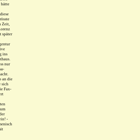
 hätte
 diese
rösste
 Zeit,
Lorenz
t später
n
gentur
ive
g ins
thaus.
ss nur
sa-
acht.
o an die
 sich
ie Fax-
rt
rten
s um
der
in! -
menisch
it