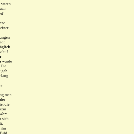
s waren
dazu
ef
nze
leiner
e
rungen
adt
Täglich
schuf
r
Er wurde
 Die
t gab
 lang
de
ing man
der
e, die
azin
 Wort
b sich
t,
 ihn
 Bild