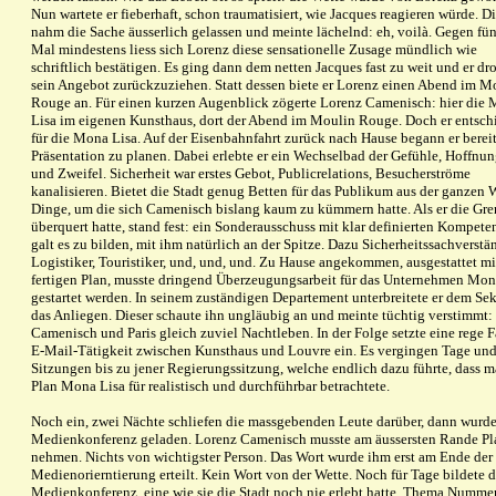
Nun wartete er fieberhaft, schon traumatisiert, wie Jacques reagieren würde. Di
nahm die Sache äusserlich gelassen und meinte lächelnd: eh, voilà. Gegen fün
Mal mindestens liess sich Lorenz diese sensationelle Zusage mündlich wie
schriftlich bestätigen. Es ging dann dem netten Jacques fast zu weit und er dro
sein Angebot zurückzuziehen. Statt dessen biete er Lorenz einen Abend im M
Rouge an. Für einen kurzen Augenblick zögerte Lorenz Camenisch: hier die
Lisa im eigenen Kunsthaus, dort der Abend im Moulin Rouge. Doch er entsch
für die Mona Lisa. Auf der Eisenbahnfahrt zurück nach Hause begann er bereit
Präsentation zu planen. Dabei erlebte er ein Wechselbad der Gefühle, Hoffnu
und Zweifel. Sicherheit war erstes Gebot, Publicrelations, Besucherströme
kanalisieren. Bietet die Stadt genug Betten für das Publikum aus der ganzen W
Dinge, um die sich Camenisch bislang kaum zu kümmern hatte. Als er die Gre
überquert hatte, stand fest: ein Sonderausschuss mit klar definierten Kompet
galt es zu bilden, mit ihm natürlich an der Spitze. Dazu Sicherheitssachverstä
Logistiker, Touristiker, und, und, und. Zu Hause angekommen, ausgestattet m
fertigen Plan, musste dringend Überzeugungsarbeit für das Unternehmen Mon
gestartet werden. In seinem zuständigen Departement unterbreitete er dem Sek
das Anliegen. Dieser schaute ihn ungläubig an und meinte tüchtig verstimmt:
Camenisch und Paris gleich zuviel Nachtleben. In der Folge setzte eine rege 
E-Mail-Tätigkeit zwischen Kunsthaus und Louvre ein. Es vergingen Tage un
Sitzungen bis zu jener Regierungssitzung, welche endlich dazu führte, dass 
Plan Mona Lisa für realistisch und durchführbar betrachtete.
Noch ein, zwei Nächte schliefen die massgebenden Leute darüber, dann wurde
Medienkonferenz geladen. Lorenz Camenisch musste am äussersten Rande Pl
nehmen. Nichts von wichtigster Person. Das Wort wurde ihm erst am Ende der
Medienorierntierung erteilt. Kein Wort von der Wette. Noch für Tage bildete d
Medienkonferenz, eine wie sie die Stadt noch nie erlebt hatte, Thema Nummer