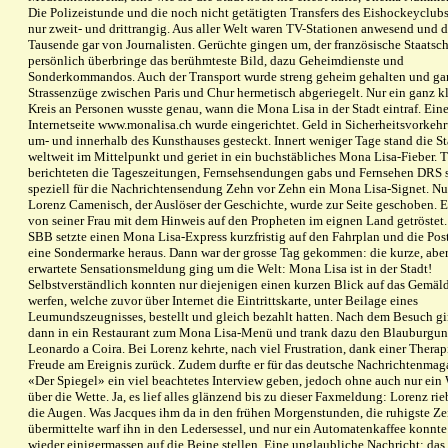
Die Polizeistunde und die noch nicht getätigten Transfers des Eishockeyclub
nur zweit- und drittrangig. Aus aller Welt waren TV-Stationen anwesend und 
Tausende gar von Journalisten. Gerüchte gingen um, der französische Staatsch
persönlich überbringe das berühmteste Bild, dazu Geheimdienste und
Sonderkommandos. Auch der Transport wurde streng geheim gehalten und ga
Strassenzüge zwischen Paris und Chur hermetisch abgeriegelt. Nur ein ganz k
Kreis an Personen wusste genau, wann die Mona Lisa in der Stadt eintraf. Ein
Internetseite www.monalisa.ch wurde eingerichtet. Geld in Sicherheitsvorkeh
um- und innerhalb des Kunsthauses gesteckt. Innert weniger Tage stand die St
weltweit im Mittelpunkt und geriet in ein buchstäbliches Mona Lisa-Fieber. 
berichteten die Tageszeitungen, Fernsehsendungen gabs und Fernsehen DRS 
speziell für die Nachrichtensendung Zehn vor Zehn ein Mona Lisa-Signet. Nu
Lorenz Camenisch, der Auslöser der Geschichte, wurde zur Seite geschoben. 
von seiner Frau mit dem Hinweis auf den Propheten im eignen Land getröstet.
SBB setzte einen Mona Lisa-Express kurzfristig auf den Fahrplan und die Pos
eine Sondermarke heraus. Dann war der grosse Tag gekommen: die kurze, aber
erwartete Sensationsmeldung ging um die Welt: Mona Lisa ist in der Stadt!
Selbstverständlich konnten nur diejenigen einen kurzen Blick auf das Gemäl
werfen, welche zuvor über Internet die Eintrittskarte, unter Beilage eines
Leumundszeugnisses, bestellt und gleich bezahlt hatten. Nach dem Besuch g
dann in ein Restaurant zum Mona Lisa-Menü und trank dazu den Blauburgun
Leonardo a Coira. Bei Lorenz kehrte, nach viel Frustration, dank einer Therapi
Freude am Ereignis zurück. Zudem durfte er für das deutsche Nachrichtenmag
«Der Spiegel» ein viel beachtetes Interview geben, jedoch ohne auch nur ein
über die Wette. Ja, es lief alles glänzend bis zu dieser Faxmeldung: Lorenz rie
die Augen. Was Jacques ihm da in den frühen Morgenstunden, die ruhigste Zei
übermittelte warf ihn in den Ledersessel, und nur ein Automatenkaffee konnte
wieder einigermassen auf die Beine stellen. Eine unglaubliche Nachricht: das