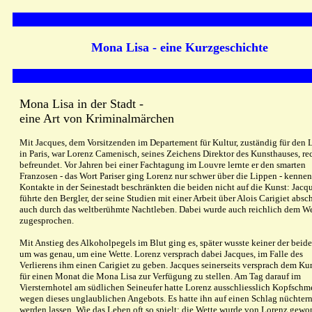
Mona Lisa - eine Kurzgeschichte
Mona Lisa in der Stadt -
eine Art von Kriminalmärchen
Mit Jacques, dem Vorsitzenden im Departement für Kultur, zuständig für den 
in Paris, war Lorenz Camenisch, seines Zeichens Direktor des Kunsthauses, re
befreundet. Vor Jahren bei einer Fachtagung im Louvre lernte er den smarten
Franzosen - das Wort Pariser ging Lorenz nur schwer über die Lippen - kennen
Kontakte in der Seinestadt beschränkten die beiden nicht auf die Kunst: Jacq
führte den Bergler, der seine Studien mit einer Arbeit über Alois Carigiet absch
auch durch das weltberühmte Nachtleben. Dabei wurde auch reichlich dem W
zugesprochen.
Mit Anstieg des Alkoholpegels im Blut ging es, später wusste keiner der beid
um was genau, um eine Wette. Lorenz versprach dabei Jacques, im Falle des
Verlierens ihm einen Carigiet zu geben. Jacques seinerseits versprach dem Ku
für einen Monat die Mona Lisa zur Verfügung zu stellen. Am Tag darauf im
Viersternhotel am südlichen Seineufer hatte Lorenz ausschliesslich Kopfschm
wegen dieses unglaublichen Angebots. Es hatte ihn auf einen Schlag nüchter
werden lassen. Wie das Leben oft so spielt: die Wette wurde von Lorenz gewo