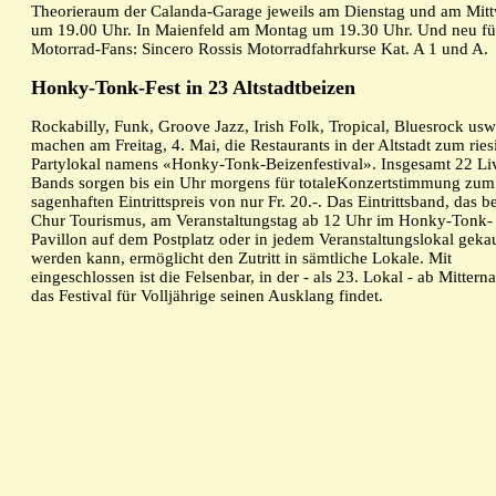
Theorieraum der Calanda-Garage jeweils am Dienstag und am Mit
um 19.00 Uhr. In Maienfeld am Montag um 19.30 Uhr. Und neu fü
Motorrad-Fans: Sincero Rossis Motorradfahrkurse Kat. A 1 und A.
Honky-Tonk-Fest in 23 Altstadtbeizen
Rockabilly, Funk, Groove Jazz, Irish Folk, Tropical, Bluesrock usw
machen am Freitag, 4. Mai, die Restaurants in der Altstadt zum ries
Partylokal namens «Honky-Tonk-Beizenfestival». Insgesamt 22 Li
Bands sorgen bis ein Uhr morgens für totaleKonzertstimmung zum
sagenhaften Eintrittspreis von nur Fr. 20.-. Das Eintrittsband, das be
Chur Tourismus, am Veranstaltungstag ab 12 Uhr im Honky-Tonk-
Pavillon auf dem Postplatz oder in jedem Veranstaltungslokal geka
werden kann, ermöglicht den Zutritt in sämtliche Lokale. Mit
eingeschlossen ist die Felsenbar, in der - als 23. Lokal - ab Mittern
das Festival für Volljährige seinen Ausklang findet.