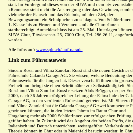
statt. Im Vordergund dieses von der SUVA und dem btv veranstalte
«Rennens» steht nicht die Anstrengung oder das Gewinnen, sonde
vielmehr der Plausch und das Erlebnis, mit dem Ziel, der
Bewegungsarmut ein Schnippchen zu schlagen. Von SchülerInnen 
1. Klasse bis zu Firmen und Vereinen sind alle ChurerInnen
startberechtigt. Anmeldeschluss ist am 25. Mai. Unterlagen können
SUVA Chur, Tittwiesenstr. 25, 7000 Chur, Tel. 286 26 11, angeford
werden.
Alle Infos auf:
www.spin.ch/lauf-parade
Link zum Führerausweis
Sincero Rossi und Vilma Zanolari-Rossi sind die neuen Gesichter d
Fahrschule Calanda Garage AG. Sie wissen, welche Bedeutung der
Fahrausweis für die Jungen hat. Dieser verschafft ihnen ein grosse
Freiheit und bringt sie einen Schritt näher zur Selbstständigkeit. Si
Rossi und Vilma Zanolari-Rossi ersetzen Alois Brägger, der per En
2000, nach 36 Jahren erfolgreicher Leitung der Fahrschule der Ca
Garage AG, in den verdienten Ruhestand getreten ist. Mit Sincero 
und Vilma Zanolari hat die Calanda Garage AG zwei kompetente Pr
gewinnen können, die in den letzten Jahren im Raum Chur und
Umgebung mehr als 2000 SchülerInnen zur erfolgreichen Prüfung
geführt haben. In Zukunft wird das Angebot der beiden Profis, die 
Italienisch und Deutsch unterrichten, weitergeführt. Verkehrskund
Theorie können in Chur oder in Maienfeld besucht werden: In Chu