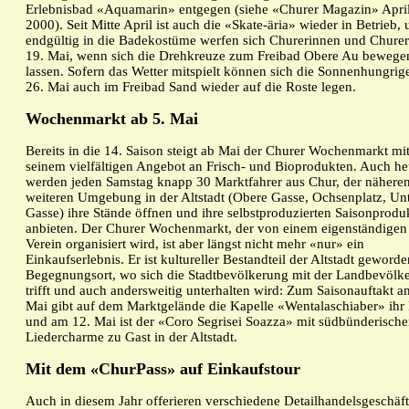
Erlebnisbad «Aquamarin» entgegen (siehe «Churer Magazin» Apri
2000). Seit Mitte April ist auch die «Skate-äria» wieder in Betrieb,
endgültig in die Badekostüme werfen sich Churerinnen und Chure
19. Mai, wenn sich die Drehkreuze zum Freibad Obere Au bewege
lassen. Sofern das Wetter mitspielt können sich die Sonnenhungrig
26. Mai auch im Freibad Sand wieder auf die Roste legen.
Wochenmarkt ab 5. Mai
Bereits in die 14. Saison steigt ab Mai der Churer Wochenmarkt mi
seinem vielfältigen Angebot an Frisch- und Bioprodukten. Auch he
werden jeden Samstag knapp 30 Marktfahrer aus Chur, der nähere
weiteren Umgebung in der Altstadt (Obere Gasse, Ochsenplatz, Un
Gasse) ihre Stände öffnen und ihre selbstproduzierten Saisonprodu
anbieten. Der Churer Wochenmarkt, der von einem eigenständigen
Verein organisiert wird, ist aber längst nicht mehr «nur» ein
Einkaufserlebnis. Er ist kultureller Bestandteil der Altstadt geword
Begegnungsort, wo sich die Stadtbevölkerung mit der Landbevölk
trifft und auch andersweitig unterhalten wird: Zum Saisonauftakt a
Mai gibt auf dem Marktgelände die Kapelle «Wentalaschiaber» ihr 
und am 12. Mai ist der «Coro Segrisei Soazza» mit südbünderisch
Liedercharme zu Gast in der Altstadt.
Mit dem «ChurPass» auf Einkaufstour
Auch in diesem Jahr offerieren verschiedene Detailhandelsgeschäft