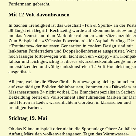
Fordermann gebracht.
Mit 12 Volt davonbrausen
In Sachen Trendigkeit ist das Geschäft «Fun & Sports» an der Posts
38 längst ein Begriff. Rechtzeitig wurde auf «Sommerbetrieb» umge
um das Neueste auf dem Markt der rollenden Untersätze anzubiete
Zum Beispiel die «S’Crash» Powerboards für Asphalt Surfing. Die
«Trottinettes» der neuesten Generation in coolem Design sind mit
lenkbaren Forderrädern und Doppelrollenbremse ausgerüstet. Wer 
noch lässiger fortbewegen will, lacht sich ein «Zappy» an. Kompak
faltbar und leichtgewichtig ist dieses «Kurzstreckenfahrzeug» mit 
unterstützenden und völlig emissionsfreien 12-Volt-Hochleistungs
ausgerüstet.
All jene, welche die Füsse für die Fortbewegung nicht gebrauchen
auf zweirädrigen Boliden dahinbrausen, kommen an «Dätwyler» a
Masanserstrasse 34 nicht vorbei. Der Branchenspezialist in Sachen
Bekleidung bietet ein Vollsortiment aller führenden Marken für D
und Herren in Leder, wasserdichtem Goretex, in klassischen und
trendigen Farben.
Stichtag 19. Mai
Ob das Klima mitspielt oder nicht: die Sportanlage Obere Au hält se
Anfang März den wolkenverhangenen Tagen das Warmwasser-