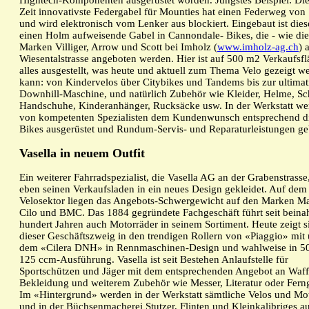
Hightech-Komponenten ausgerüstet worden. Jüngstes Beispiel: Die
Zeit innovativste Federgabel für Mounties hat einen Federweg von
und wird elektronisch vom Lenker aus blockiert. Eingebaut ist dies
einen Holm aufweisende Gabel in Cannondale- Bikes, die - wie die
Marken Villiger, Arrow und Scott bei Imholz (
www.imholz-ag.ch
) 
Wiesentalstrasse angeboten werden. Hier ist auf 500 m2 Verkaufsf
alles ausgestellt, was heute und aktuell zum Thema Velo gezeigt w
kann: von Kindervelos über Citybikes und Tandems bis zur ultimat
Downhill-Maschine, und natürlich Zubehör wie Kleider, Helme, Sc
Handschuhe, Kinderanhänger, Rucksäcke usw. In der Werkstatt we
von kompetenten Spezialisten dem Kundenwunsch entsprechend d
Bikes ausgerüstet und Rundum-Servis- und Reparaturleistungen ge
Vasella in neuem Outfit
Ein weiterer Fahrradspezialist, die Vasella AG an der Grabenstrasse
eben seinen Verkaufsladen in ein neues Design gekleidet. Auf dem
Velosektor liegen das Angebots-Schwergewicht auf den Marken Ma
Cilo und BMC. Das 1884 gegründete Fachgeschäft führt seit beina
hundert Jahren auch Motorräder in seinem Sortiment. Heute zeigt s
dieser Geschäftszweig in den trendigen Rollern von «Piaggio» mit u
dem «Cilera DNH» in Rennmaschinen-Design und wahlweise in 50
125 ccm-Ausführung. Vasella ist seit Bestehen Anlaufstelle für
Sportschützen und Jäger mit dem entsprechenden Angebot an Waff
Bekleidung und weiterem Zubehör wie Messer, Literatur oder Ferng
Im «Hintergrund» werden in der Werkstatt sämtliche Velos und Mo
und in der Büchsenmacherei Stutzer, Flinten und Kleinkalibriges a