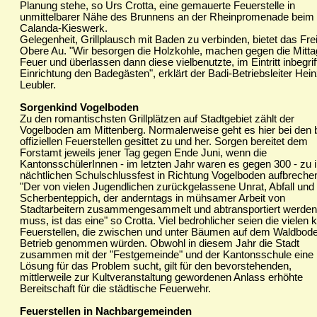
Planung stehe, so Urs Crotta, eine gemauerte Feuerstelle in
unmittelbarer Nähe des Brunnens an der Rheinpromenade beim
Calanda-Kieswerk.
Gelegenheit, Grillplausch mit Baden zu verbinden, bietet das Fre
Obere Au. "Wir besorgen die Holzkohle, machen gegen die Mitta
Feuer und überlassen dann diese vielbenutzte, im Eintritt inbegri
Einrichtung den Badegästen", erklärt der Badi-Betriebsleiter Hei
Leubler.
Sorgenkind Vogelboden
Zu den romantischsten Grillplätzen auf Stadtgebiet zählt der
Vogelboden am Mittenberg. Normalerweise geht es hier bei den 
offiziellen Feuerstellen gesittet zu und her. Sorgen bereitet dem
Forstamt jeweils jener Tag gegen Ende Juni, wenn die
KantonsschülerInnen - im letzten Jahr waren es gegen 300 - zu 
nächtlichen Schulschlussfest in Richtung Vogelboden aufbreche
"Der von vielen Jugendlichen zurückgelassene Unrat, Abfall und
Scherbenteppich, der anderntags in mühsamer Arbeit von
Stadtarbeitern zusammengesammelt und abtransportiert werden
muss, ist das eine" so Crotta. Viel bedrohlicher seien die vielen 
Feuerstellen, die zwischen und unter Bäumen auf dem Waldbode
Betrieb genommen würden. Obwohl in diesem Jahr die Stadt
zusammen mit der "Festgemeinde" und der Kantonsschule eine
Lösung für das Problem sucht, gilt für den bevorstehenden,
mittlerweile zur Kultveranstaltung gewordenen Anlass erhöhte
Bereitschaft für die städtische Feuerwehr.
Feuerstellen in Nachbargemeinden