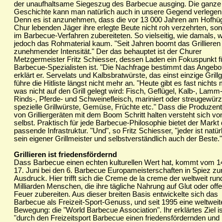
der unaufhaltsame Siegeszug des Barbecue ausging. Die ganze
Geschichte kann man natürlich auch in unsere Gegend verlegen
Denn es ist anzunehmen, dass die vor 13 000 Jahren am Hofhüg
Chur lebenden Jäger ihre erlegte Beute nicht roh verzehrten, so
im Barbecue-Verfahren zubereiteten. So vielseitig, wie damals, 
jedoch das Rohmaterial kaum. "Seit Jahren boomt das Grillieren
zunehmender Intensität." Der das behauptet ist der Churer
Metzgermeister Fritz Schiesser, dessen Laden ein Fokuspunkt f
Barbecue-Spezialisten ist. "Die Nachfrage bestimmt das Angebot
erklärt er. Servelats und Kalbsbratwürste, das einst einzige Grillg
führe die Hitliste längst nicht mehr an. "Heute gibt es fast nichts
was nicht auf den Grill gelegt wird: Fisch, Geflügel, Kalb-, Lamm-
Rinds-, Pferde- und Schweinefleisch, mariniert oder streugewürz
spezielle Grillwürste, Gemüse, Früchte etc." Dass die Produzen
von Grilliergeräten mit dem Boom Schritt halten versteht sich vo
selbst. Praktisch für jede Barbecue-Philosophie bietet der Markt 
passende Infrastruktur. "Und", so Fritz Schiesser, "jeder ist natür
sein eigener Grillmeister und selbstverständlich auch der Beste."
Grillieren ist friedensfördernd
Dass Barbecue einen echten kulturellen Wert hat, kommt vom 14
17. Juni bei den 6. Barbecue Europameisterschaften in Spiez z
Ausdruck. Hier trifft sich die Creme de la creme der weltweit run
Milliarden Menschen, die ihre tägliche Nahrung auf Glut oder of
Feuer zubereiten. Aus dieser breiten Basis entwickelte sich das
Barbecue als Freizeit-Sport-Genuss, und seit 1995 eine weltweit
Bewegung: die "World Barbecue Association". Ihr erklärtes Ziel is
"durch den Freizeitsport Barbecue einen friedensfördernden und