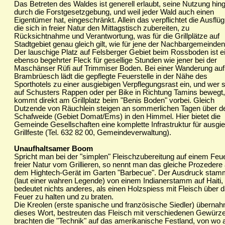
Das Betreten des Waldes ist generell erlaubt, seine Nutzung hin
durch die Forstgesetzgebung, und weil jeder Wald auch einen
Eigentümer hat, eingeschränkt. Allein das verpflichtet die Ausflügl
die sich in freier Natur den Mittagstisch zubereiten, zu
Rücksichtnahme und Verantwortung, was für die Grillplätze auf
Stadtgebiet genau gleich gilt, wie für jene der Nachbargemeinden
Der lauschige Platz auf Felsberger Gebiet beim Rossboden ist e
ebenso begehrter Fleck für gesellige Stunden wie jener bei der
Maschänser Rüfi auf Trimmiser Boden. Bei einer Wanderung auf
Brambrüesch lädt die gepflegte Feuerstelle in der Nähe des
Sporthotels zu einer ausgiebigen Verpflegungsrast ein, und wer 
auf Schusters Rappen oder per Bike in Richtung Tamins bewegt,
kommt direkt am Grillplatz beim "Benis Boden" vorbei. Gleich
Dutzende von Räuchlein steigen an sommerlichen Tagen über d
Schafweide (Gebiet Domat/Ems) in den Himmel. Hier bietet die
Gemeinde Gesellschaften eine komplette Infrastruktur für ausgi
Grillfeste (Tel. 632 82 00, Gemeindeverwaltung).
Unaufhaltsamer Boom
Spricht man bei der "simplen" Fleischzubereitung auf einem Feue
freier Natur vom Grillieren, so nennt man das gleiche Prozedere 
dem Hightech-Gerät im Garten "Barbecue". Der Ausdruck stam
(laut einer wahren Legende) von einem Indianerstamm auf Haiti,
bedeutet nichts anderes, als einen Holzspiess mit Fleisch über 
Feuer zu halten und zu braten.
Die Kreolen (erste spanische und französische Siedler) überna
dieses Wort, bestreuten das Fleisch mit verschiedenen Gewürz
brachten die "Technik" auf das amerikanische Festland, von wo 