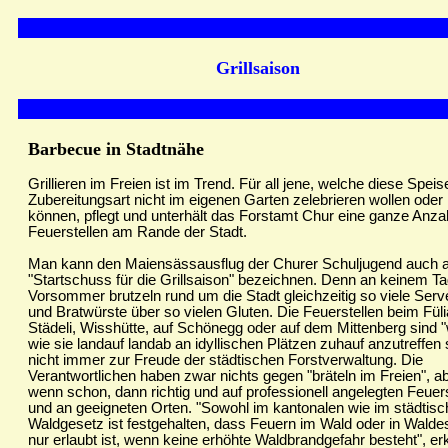
Grillsaison
Barbecue in Stadtnähe
Grillieren im Freien ist im Trend. Für all jene, welche diese Speis
Zubereitungsart nicht im eigenen Garten zelebrieren wollen oder
können, pflegt und unterhält das Forstamt Chur eine ganze Anza
Feuerstellen am Rande der Stadt.
Man kann den Maiensässausflug der Churer Schuljugend auch a
"Startschuss für die Grillsaison" bezeichnen. Denn an keinem T
Vorsommer brutzeln rund um die Stadt gleichzeitig so viele Serv
und Bratwürste über so vielen Gluten. Die Feuerstellen beim Füli
Städeli, Wisshütte, auf Schönegg oder auf dem Mittenberg sind "
wie sie landauf landab an idyllischen Plätzen zuhauf anzutreffen 
nicht immer zur Freude der städtischen Forstverwaltung. Die
Verantwortlichen haben zwar nichts gegen "bräteln im Freien", a
wenn schon, dann richtig und auf professionell angelegten Feuers
und an geeigneten Orten. "Sowohl im kantonalen wie im städtis
Waldgesetz ist festgehalten, dass Feuern im Wald oder in Wald
nur erlaubt ist, wenn keine erhöhte Waldbrandgefahr besteht", erk