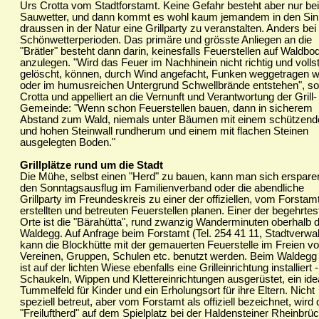
Urs Crotta vom Stadtforstamt. Keine Gefahr besteht aber nur bei
Sauwetter, und dann kommt es wohl kaum jemandem in den Sin
draussen in der Natur eine Grillparty zu veranstalten. Anders bei
Schönwetterperioden. Das primäre und grösste Anliegen an die
"Brätler" besteht dann darin, keinesfalls Feuerstellen auf Waldbo
anzulegen. "Wird das Feuer im Nachhinein nicht richtig und volls
gelöscht, können, durch Wind angefacht, Funken weggetragen 
oder im humusreichen Untergrund Schwellbrände entstehen", so
Crotta und appelliert an die Vernunft und Verantwortung der Grill-
Gemeinde: "Wenn schon Feuerstellen bauen, dann in sicherem
Abstand zum Wald, niemals unter Bäumen mit einem schützend
und hohen Steinwall rundherum und einem mit flachen Steinen
ausgelegten Boden."
Grillplätze rund um die Stadt
Die Mühe, selbst einen "Herd" zu bauen, kann man sich erspare
den Sonntagsausflug im Familienverband oder die abendliche
Grillparty im Freundeskreis zu einer der offiziellen, vom Forstam
erstellten und betreuten Feuerstellen planen. Einer der begehrtes
Orte ist die "Bärahütta", rund zwanzig Wanderminuten oberhalb 
Waldegg. Auf Anfrage beim Forstamt (Tel. 254 41 11, Stadtverwa
kann die Blockhütte mit der gemauerten Feuerstelle im Freien v
Vereinen, Gruppen, Schulen etc. benutzt werden. Beim Waldegg 
ist auf der lichten Wiese ebenfalls eine Grilleinrichtung installiert -
Schaukeln, Wippen und Klettereinrichtungen ausgerüstet, ein ide
Tummelfeld für Kinder und ein Erholungsort für ihre Eltern. Nicht
speziell betreut, aber vom Forstamt als offiziell bezeichnet, wird 
"Freiluftherd" auf dem Spielplatz bei der Haldensteiner Rheinbrüc