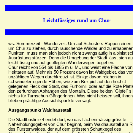
Leichtfüssiges rund um Chur
ws. Sommerzeit - Wanderzeit. Um auf Schusters Rappen einen 
um Chur zu ziehen, durch rauschende Wälder und zu erhabene
Punkten, muss man sich jedoch nicht zwangsläufig in alpinistisc
Ausrüstung stürzen. Denn die Umgebung der Stadt lässt sich a
leichtfüssig und auf gepflegten Wanderwegen begehen.
Chur reicht von 554 bis 1885 m ü. M., und weist eine Fläche vo
Hektaren auf. Mehr als 50 Prozent davon ist Waldgebiet, das vo
unzähligen Wegen durchkreuzt ist. Einige davon reichen in
schwindelerregende Höhen, wie zum Beispiel auf den höchst
gelegenen Fleck der Stadt, das Fürhörnli, oder auf die Rote Platt
den zerfurchten Abhängen des Montalin. Diese beiden "Gipfel" s
nichts für Turnschuh-GängerInnen. Was nicht heissen soll, ihnen
blieben prächtige Aussichtspunkte versagt.
Ausgangspunkt Waldhausstall
Die Stadtbuslinie 4 endet dort, wo das flächenmässig grösste
Naherholungsgebiet von Chur beginnt, beim Waldhausstall am 
des Fürstenwaldes, der auf dem grössten Schuttkegel des