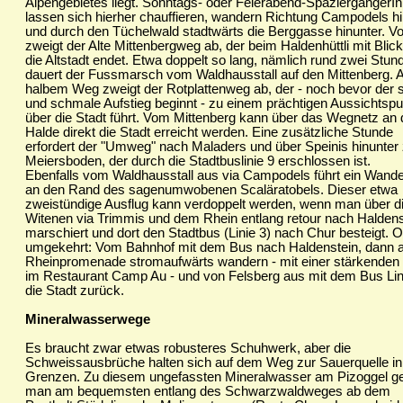
Alpengebietes liegt. Sonntags- oder Feierabend-SpaziergängerI
lassen sich hierher chauffieren, wandern Richtung Campodels hi
und durch den Tüchelwald stadtwärts die Berggasse hinunter. Vo
zweigt der Alte Mittenbergweg ab, der beim Haldenhüttli mit Blic
die Altstadt endet. Etwa doppelt so lang, nämlich rund zwei Stun
dauert der Fussmarsch vom Waldhausstall auf den Mittenberg. 
halbem Weg zweigt der Rotplattenweg ab, der - noch bevor der s
und schmale Aufstieg beginnt - zu einem prächtigen Aussichtspu
über die Stadt führt. Vom Mittenberg kann über das Wegnetz an 
Halde direkt die Stadt erreicht werden. Eine zusätzliche Stunde
erfordert der "Umweg" nach Maladers und über Speinis hinunte
Meiersboden, der durch die Stadtbuslinie 9 erschlossen ist.
Ebenfalls vom Waldhausstall aus via Campodels führt ein Wand
an den Rand des sagenumwobenen Scaläratobels. Dieser etwa
zweistündige Ausflug kann verdoppelt werden, wenn man über d
Witenen via Trimmis und dem Rhein entlang retour nach Haldens
marschiert und dort den Stadtbus (Linie 3) nach Chur besteigt. 
umgekehrt: Vom Bahnhof mit dem Bus nach Haldenstein, dann a
Rheinpromenade stromaufwärts wandern - mit einer stärkenden
im Restaurant Camp Au - und von Felsberg aus mit dem Bus Lini
die Stadt zurück.
Mineralwasserwege
Es braucht zwar etwas robusteres Schuhwerk, aber die
Schweissausbrüche halten sich auf dem Weg zur Sauerquelle in
Grenzen. Zu diesem ungefassten Mineralwasser am Pizoggel ge
man am bequemsten entlang des Schwarzwaldweges ab dem