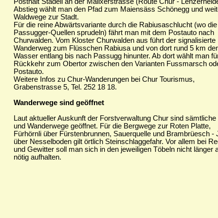
Posthalt Städeli an der Malixerstrasse (Route Chur - Lenzerheide
Abstieg wählt man den Pfad zum Maiensäss Schönegg und weite
Waldwege zur Stadt.
Für die reine Abwärtsvariante durch die Rabiusaschlucht (wo die
Passugger-Quellen sprudeln) fährt man mit dem Postauto nach
Churwalden. Vom Kloster Churwalden aus führt der signalisierte
Wanderweg zum Flüsschen Rabiusa und von dort rund 5 km d
Wasser entlang bis nach Passugg hinunter. Ab dort wählt man für
Rückkehr zum Obertor zwischen den Varianten Fussmarsch od
Postauto.
Weitere Infos zu Chur-Wanderungen bei Chur Tourismus,
Grabenstrasse 5, Tel. 252 18 18.
Wanderwege sind geöffnet
Laut aktueller Auskunft der Forstverwaltung Chur sind sämtliche
und Wanderwege geöffnet. Für die Bergwege zur Roten Platte,
Fürhörnli über Fürstenbrunnen, Sauerquelle und Brambrüesch -
über Nesselboden gilt örtlich Steinschlaggefahr. Vor allem bei R
und Gewitter soll man sich in den jeweiligen Töbeln nicht länger 
nötig aufhalten.