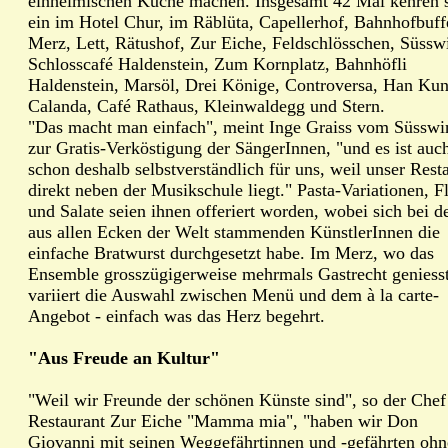
einheimischen Küche machen. Insgesamt 42 Mal kehren 
ein im Hotel Chur, im Räblüta, Capellerhof, Bahnhofbuff
Merz, Lett, Rätushof, Zur Eiche, Feldschlösschen, Süssw
Schlosscafé Haldenstein, Zum Kornplatz, Bahnhöfli
Haldenstein, Marsöl, Drei Könige, Controversa, Han Kun
Calanda, Café Rathaus, Kleinwaldegg und Stern.
"Das macht man einfach", meint Inge Graiss vom Süsswi
zur Gratis-Verköstigung der SängerInnen, "und es ist auc
schon deshalb selbstverständlich für uns, weil unser Rest
direkt neben der Musikschule liegt." Pasta-Variationen, F
und Salate seien ihnen offeriert worden, wobei sich bei d
aus allen Ecken der Welt stammenden KünstlerInnen die
einfache Bratwurst durchgesetzt habe. Im Merz, wo das
Ensemble grosszügigerweise mehrmals Gastrecht geniesst
variiert die Auswahl zwischen Menü und dem à la carte-
Angebot - einfach was das Herz begehrt.
"Aus Freude an Kultur"
"Weil wir Freunde der schönen Künste sind", so der Che
Restaurant Zur Eiche "Mamma mia", "haben wir Don
Giovanni mit seinen Weggefährtinnen und -gefährten ohn