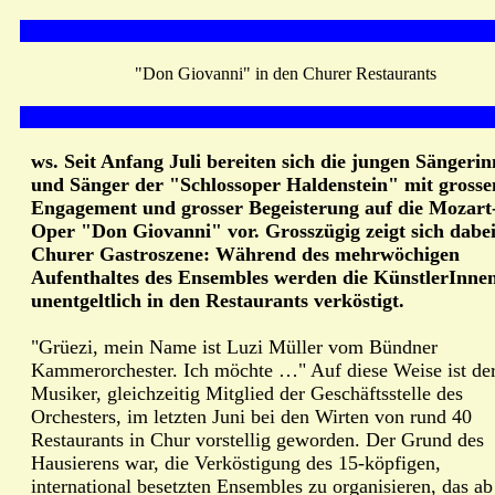
"Don Giovanni" in den Churer Restaurants
ws. Seit Anfang Juli bereiten sich die jungen Sängeri
und Sänger der "Schlossoper Haldenstein" mit gross
Engagement und grosser Begeisterung auf die Mozart
Oper "Don Giovanni" vor. Grosszügig zeigt sich dabei
Churer Gastroszene: Während des mehrwöchigen
Aufenthaltes des Ensembles werden die KünstlerInne
unentgeltlich in den Restaurants verköstigt.
"Grüezi, mein Name ist Luzi Müller vom Bündner
Kammerorchester. Ich möchte …" Auf diese Weise ist de
Musiker, gleichzeitig Mitglied der Geschäftsstelle des
Orchesters, im letzten Juni bei den Wirten von rund 40
Restaurants in Chur vorstellig geworden. Der Grund des
Hausierens war, die Verköstigung des 15-köpfigen,
international besetzten Ensembles zu organisieren, das ab