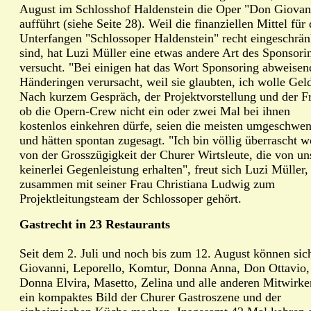
August im Schlosshof Haldenstein die Oper "Don Giovan
aufführt (siehe Seite 28). Weil die finanziellen Mittel für 
Unterfangen "Schlossoper Haldenstein" recht eingeschrän
sind, hat Luzi Müller eine etwas andere Art des Sponsori
versucht. "Bei einigen hat das Wort Sponsoring abweisen
Händeringen verursacht, weil sie glaubten, ich wolle Gel
Nach kurzem Gespräch, der Projektvorstellung und der F
ob die Opern-Crew nicht ein oder zwei Mal bei ihnen
kostenlos einkehren dürfe, seien die meisten umgeschwen
und hätten spontan zugesagt. "Ich bin völlig überrascht 
von der Grosszügigkeit der Churer Wirtsleute, die von un
keinerlei Gegenleistung erhalten", freut sich Luzi Müller,
zusammen mit seiner Frau Christiana Ludwig zum
Projektleitungsteam der Schlossoper gehört.
Gastrecht in 23 Restaurants
Seit dem 2. Juli und noch bis zum 12. August können si
Giovanni, Leporello, Komtur, Donna Anna, Don Ottavio,
Donna Elvira, Masetto, Zelina und alle anderen Mitwirk
ein kompaktes Bild der Churer Gastroszene und der