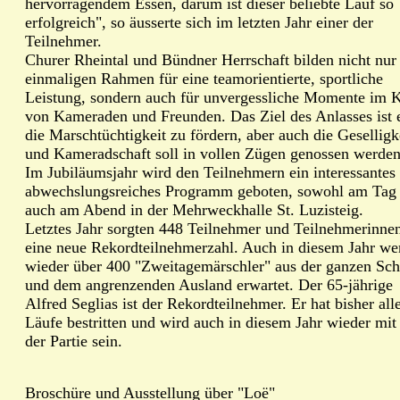
hervorragendem Essen, darum ist dieser beliebte Lauf so
erfolgreich", so äusserte sich im letzten Jahr einer der
Teilnehmer.
Churer Rheintal und Bündner Herrschaft bilden nicht nur
einmaligen Rahmen für eine teamorientierte, sportliche
Leistung, sondern auch für unvergessliche Momente im K
von Kameraden und Freunden. Das Ziel des Anlasses ist 
die Marschtüchtigkeit zu fördern, aber auch die Geselligk
und Kameradschaft soll in vollen Zügen genossen werden
Im Jubiläumsjahr wird den Teilnehmern ein interessantes
abwechslungsreiches Programm geboten, sowohl am Tag
auch am Abend in der Mehrweckhalle St. Luzisteig.
Letztes Jahr sorgten 448 Teilnehmer und Teilnehmerinnen
eine neue Rekordteilnehmerzahl. Auch in diesem Jahr we
wieder über 400 "Zweitagemärschler" aus der ganzen Sc
und dem angrenzenden Ausland erwartet. Der 65-jährige
Alfred Seglias ist der Rekordteilnehmer. Er hat bisher all
Läufe bestritten und wird auch in diesem Jahr wieder mit
der Partie sein.
Broschüre und Ausstellung über "Loë"