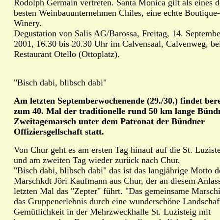
Rodolph Germain vertreten. Santa Monica gilt als eines d
besten Weinbauunternehmen Chiles, eine echte Boutique-
Winery.
Degustation von Salis AG/Barossa, Freitag, 14. Septembe
2001, 16.30 bis 20.30 Uhr im Calvensaal, Calvenweg, be
Restaurant Otello (Ottoplatz).
"Bisch dabi, blibsch dabi"
Am letzten Septemberwochenende (29./30.) findet bere
zum 40. Mal der traditionelle rund 50 km lange Bünd
Zweitagemarsch unter dem Patronat der Bündner
Offiziersgellschaft statt.
Von Chur geht es am ersten Tag hinauf auf die St. Luzist
und am zweiten Tag wieder zurück nach Chur.
"Bisch dabi, blibsch dabi" das ist das langjährige Motto d
Marschkdt Jöri Kaufmann aus Chur, der an diesem Anlas
letzten Mal das "Zepter" führt. "Das gemeinsame Marschi
das Gruppenerlebnis durch eine wunderschöne Landschaft
Gemütlichkeit in der Mehrzweckhalle St. Luzisteig mit