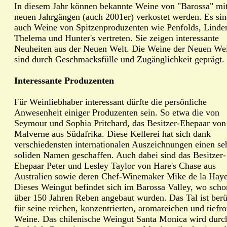
In diesem Jahr können bekannte Weine von "Barossa" mi
neuen Jahrgängen (auch 2001er) verkostet werden. Es si
auch Weine von Spitzenproduzenten wie Penfolds, Linde
Thelema und Hunter's vertreten. Sie zeigen interessante
Neuheiten aus der Neuen Welt. Die Weine der Neuen We
sind durch Geschmacksfülle und Zugänglichkeit geprägt.
Interessante Produzenten
Für Weinliebhaber interessant dürfte die persönliche
Anwesenheit einiger Produzenten sein. So etwa die von
Seymour und Sophia Pritchard, das Besitzer-Ehepaar von
Malverne aus Südafrika. Diese Kellerei hat sich dank
verschiedensten internationalen Auszeichnungen einen se
soliden Namen geschaffen. Auch dabei sind das Besitzer-
Ehepaar Peter und Lesley Taylor von Hare's Chase aus
Australien sowie deren Chef-Winemaker Mike de la Haye
Dieses Weingut befindet sich im Barossa Valley, wo scho
über 150 Jahren Reben angebaut wurden. Das Tal ist ber
für seine reichen, konzentrierten, aromareichen und tiefro
Weine. Das chilenische Weingut Santa Monica wird durc