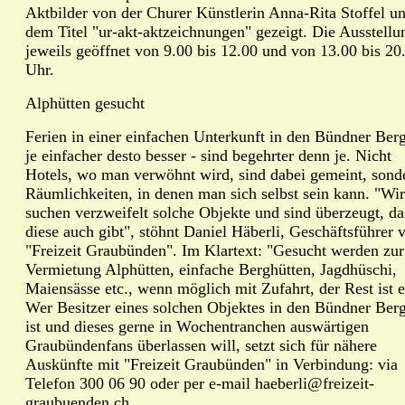
Aktbilder von der Churer Künstlerin Anna-Rita Stoffel un
dem Titel "ur-akt-aktzeichnungen" gezeigt. Die Ausstellun
jeweils geöffnet von 9.00 bis 12.00 und von 13.00 bis 20
Uhr.
Alphütten gesucht
Ferien in einer einfachen Unterkunft in den Bündner Berg
je einfacher desto besser - sind begehrter denn je. Nicht
Hotels, wo man verwöhnt wird, sind dabei gemeint, sond
Räumlichkeiten, in denen man sich selbst sein kann. "Wir
suchen verzweifelt solche Objekte und sind überzeugt, da
diese auch gibt", stöhnt Daniel Häberli, Geschäftsführer 
"Freizeit Graubünden". Im Klartext: "Gesucht werden zur
Vermietung Alphütten, einfache Berghütten, Jagdhüschi,
Maiensässe etc., wenn möglich mit Zufahrt, der Rest ist e
Wer Besitzer eines solchen Objektes in den Bündner Ber
ist und dieses gerne in Wochentranchen auswärtigen
Graubündenfans überlassen will, setzt sich für nähere
Auskünfte mit "Freizeit Graubünden" in Verbindung: via
Telefon 300 06 90 oder per e-mail haeberli@freizeit-
graubuenden.ch