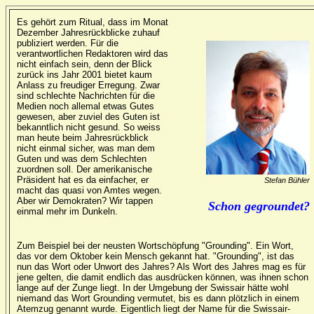
Es gehört zum Ritual, dass im Monat
Dezember Jahresrückblicke zuhauf
publiziert werden. Für die
verantwortlichen Redaktoren wird das
nicht einfach sein, denn der Blick
zurück ins Jahr 2001 bietet kaum
Anlass zu freudiger Erregung. Zwar
sind schlechte Nachrichten für die
Medien noch allemal etwas Gutes
gewesen, aber zuviel des Guten ist
bekanntlich nicht gesund. So weiss
man heute beim Jahresrückblick
nicht einmal sicher, was man dem
Guten und was dem Schlechten
zuordnen soll. Der amerikanische
Präsident hat es da einfacher, er
Stefan Bühler
macht das quasi von Amtes wegen.
Aber wir Demokraten? Wir tappen
Schon gegroundet?
einmal mehr im Dunkeln.
Zum Beispiel bei der neusten Wortschöpfung "Grounding". Ein Wort,
das vor dem Oktober kein Mensch gekannt hat. "Grounding", ist das
nun das Wort oder Unwort des Jahres? Als Wort des Jahres mag es für
jene gelten, die damit endlich das ausdrücken können, was ihnen schon
lange auf der Zunge liegt. In der Umgebung der Swissair hätte wohl
niemand das Wort Grounding vermutet, bis es dann plötzlich in einem
Atemzug genannt wurde. Eigentlich liegt der Name für die Swissair-