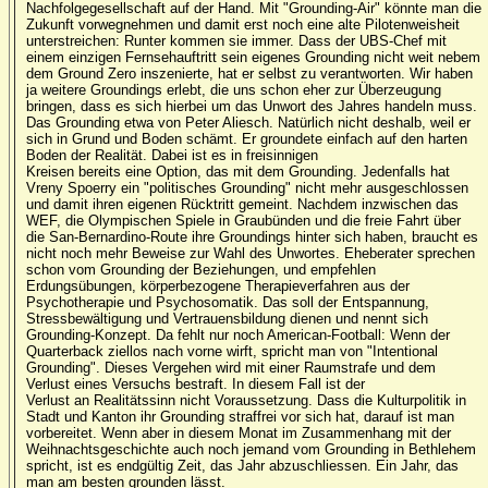
Nachfolgegesellschaft auf der Hand. Mit "Grounding-Air" könnte man die
Zukunft vorwegnehmen und damit erst noch eine alte Pilotenweisheit
unterstreichen: Runter kommen sie immer. Dass der UBS-Chef mit
einem einzigen Fernsehauftritt sein eigenes Grounding nicht weit nebem
dem Ground Zero inszenierte, hat er selbst zu verantworten. Wir haben
ja weitere Groundings erlebt, die uns schon eher zur Überzeugung
bringen, dass es sich hierbei um das Unwort des Jahres handeln muss.
Das Grounding etwa von Peter Aliesch. Natürlich nicht deshalb, weil er
sich in Grund und Boden schämt. Er groundete einfach auf den harten
Boden der Realität. Dabei ist es in freisinnigen
Kreisen bereits eine Option, das mit dem Grounding. Jedenfalls hat
Vreny Spoerry ein "politisches Grounding" nicht mehr ausgeschlossen
und damit ihren eigenen Rücktritt gemeint. Nachdem inzwischen das
WEF, die Olympischen Spiele in Graubünden und die freie Fahrt über
die San-Bernardino-Route ihre Groundings hinter sich haben, braucht es
nicht noch mehr Beweise zur Wahl des Unwortes. Eheberater sprechen
schon vom Grounding der Beziehungen, und empfehlen
Erdungsübungen, körperbezogene Therapieverfahren aus der
Psychotherapie und Psychosomatik. Das soll der Entspannung,
Stressbewältigung und Vertrauensbildung dienen und nennt sich
Grounding-Konzept. Da fehlt nur noch American-Football: Wenn der
Quarterback ziellos nach vorne wirft, spricht man von "Intentional
Grounding". Dieses Vergehen wird mit einer Raumstrafe und dem
Verlust eines Versuchs bestraft. In diesem Fall ist der
Verlust an Realitätssinn nicht Voraussetzung. Dass die Kulturpolitik in
Stadt und Kanton ihr Grounding straffrei vor sich hat, darauf ist man
vorbereitet. Wenn aber in diesem Monat im Zusammenhang mit der
Weihnachtsgeschichte auch noch jemand vom Grounding in Bethlehem
spricht, ist es endgültig Zeit, das Jahr abzuschliessen. Ein Jahr, das
man am besten grounden lässt.