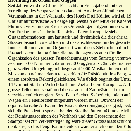
Eröffnung mit Orden und Guggen
Seit Jahren wird die Churer Fasnacht am Freitagabend mit der
Verleihung des Schparz-Ordens lanciert. An dieser öffentlichen
Veranstaltung in der Weinstube des Hotels Drei Könige wird ab 1
Uhr auf humoristische Art dargelegt, weshalb der Musiker-Kabarett
Flurin Caviezel in den Kreis der Ordensträger aufgenommen wird.
Am Freitag um 21 Uhr treffen sich auf dem Kornplatz sieben
Guggenformationen, um lautstark und rhythmisch die diesjährige
Strassenfasnacht zu eröffnen und das anschliessend in der gesamte
Innenstadt kund zu tun. Organisiert wird dieses Stelldichein durch 
Fasnachtsvereinigung Chur, die traditionsgemäss auch für die
Organisation des grossen Fasnachtsumzugs vom Samstag verantwo
zeichnet. «60 Nummern, darunter 30 Guggen aus Chur, der näher
ganz weiten Umgebung, mit insgesamt 1000 Musikantinnen und
Musikanten nehmen daran teil», erklärt die Präsidentin Iris Peng, 
einem absoluten Rekord gleichkäme. Wie üblich beginnt der Um
14 Uhr mit Start im Welschdörfli und Ziel auf dem Kornplatz. Auf
grosse Teilnehmerschaft und die x-Tausend Zaungäste hat man
verschiedentlich reagiert. So z. B. in Sachen Sicherheit, indem au
Wagen ein Feuerlöscher mitgeführt werden muss. Obwohl der
organisatorische Aufwand der Fasnachtsvereinigung riesig ist, bed
sich die Präsidentin speziell bei den Stadtbehörden. «Ohne die Mit
der Reinigungsequipen des Werkhofs und den Grosseinsatz der
Stadtpolizei zur Verkehrsregelung wäre dieser Grossanlass schlicht
denkbar», so Iris Peng. Kaum denkbar wäre er auch ohne den Erlö