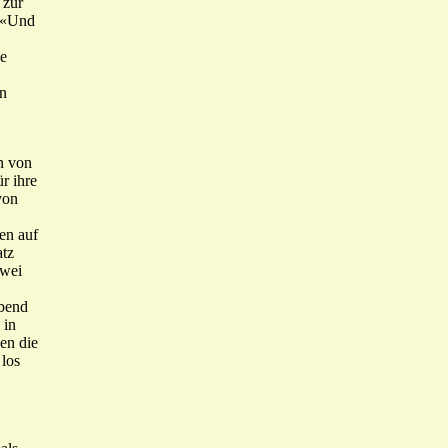
 zur
 «Und
ge
en
n von
r ihre
von
en auf
atz
zwei
abend
 in
gen die
 los