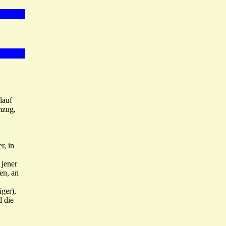
lauf
mzug,
r, in
 jener
en, an
iger),
d die