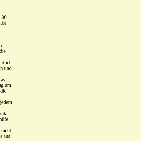
9.00
ist
n
die
rtlich
en und
was
zug um
 die
f jedem
ankt
hilfe
 nicht
s aus