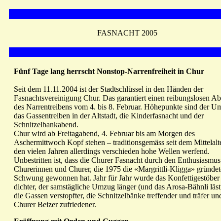
FASNACHT 2005
Fünf Tage lang herrscht Nonstop-Narrenfreiheit in Chur
Seit dem 11.11.2004 ist der Stadtschlüssel in den Händen der
Fasnachtsvereinigung Chur. Das garantiert einen reibungslosen Ab
des Narrentreibens vom 4. bis 8. Februar. Höhepunkte sind der U
das Gassentreiben in der Altstadt, die Kinderfasnacht und der
Schnitzelbankabend.
Chur wird ab Freitagabend, 4. Februar bis am Morgen des
Aschermittwoch Kopf stehen – traditionsgemäss seit dem Mittelalte
den vielen Jahren allerdings verschieden hohe Wellen werfend.
Unbestritten ist, dass die Churer Fasnacht durch den Enthusiasmus
Churerinnen und Churer, die 1975 die «Margrittli-Kligga» gründet
Schwung gewonnen hat. Jahr für Jahr wurde das Konfettigestöber
dichter, der samstägliche Umzug länger (und das Arosa-Bähnli läst
die Gassen verstopfter, die Schnitzelbänke treffender und träfer un
Churer Beizer zufriedener.