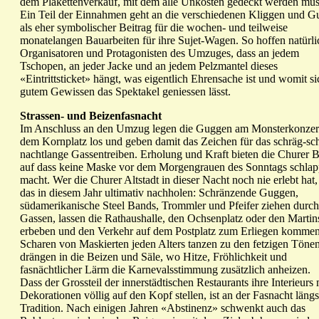
dem Plakettenverkauf, mit dem alle Unkosten gedeckt werden müs
Ein Teil der Einnahmen geht an die verschiedenen Kliggen und 
als eher symbolischer Beitrag für die wochen- und teilweise
monatelangen Bauarbeiten für ihre Sujet-Wagen. So hoffen natürli
Organisatoren und Protagonisten des Umzuges, dass an jedem
Tschopen, an jeder Jacke und an jedem Pelzmantel dieses
«Eintrittsticket» hängt, was eigentlich Ehrensache ist und womit si
gutem Gewissen das Spektakel geniessen lässt.
Strassen- und Beizenfasnacht
Im Anschluss an den Umzug legen die Guggen am Monsterkonzert
dem Kornplatz los und geben damit das Zeichen für das schräg-sc
nachtlange Gassentreiben. Erholung und Kraft bieten die Churer B
auf dass keine Maske vor dem Morgengrauen des Sonntags schla
macht. Wer die Churer Altstadt in dieser Nacht noch nie erlebt hat
das in diesem Jahr ultimativ nachholen: Schränzende Guggen,
südamerikanische Steel Bands, Trommler und Pfeifer ziehen durch
Gassen, lassen die Rathaushalle, den Ochsenplatz oder den Martin
erbeben und den Verkehr auf dem Postplatz zum Erliegen kommen
Scharen von Maskierten jeden Alters tanzen zu den fetzigen Tönen
drängen in die Beizen und Säle, wo Hitze, Fröhlichkeit und
fasnächtlicher Lärm die Karnevalsstimmung zusätzlich anheizen.
Dass der Grossteil der innerstädtischen Restaurants ihre Interieurs 
Dekorationen völlig auf den Kopf stellen, ist an der Fasnacht längs
Tradition. Nach einigen Jahren «Abstinenz» schwenkt auch das