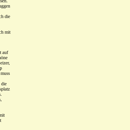
sen.
Guggen
ch die
ch mit
 auf
höne
eizer,
pp
, muss
 die
splatz
.
,
mit
t