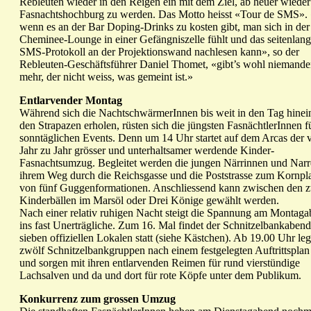
Rebleuten wieder in den Reigen ein mit dem Ziel, ab heuer wieder
Fasnachtshochburg zu werden. Das Motto heisst «Tour de SMS».
wenn es an der Bar Doping-Drinks zu kosten gibt, man sich in der
Cheminee-Lounge in einer Gefängniszelle fühlt und das seitenlan
SMS-Protokoll an der Projektionswand nachlesen kann», so der
Rebleuten-Geschäftsführer Daniel Thomet, «gibt’s wohl niemand
mehr, der nicht weiss, was gemeint ist.»
Entlarvender Montag
Während sich die NachtschwärmerInnen bis weit in den Tag hinei
den Strapazen erholen, rüsten sich die jüngsten FasnächtlerInnen fü
sonntäglichen Events. Denn um 14 Uhr startet auf dem Arcas der 
Jahr zu Jahr grösser und unterhaltsamer werdende Kinder-
Fasnachtsumzug. Begleitet werden die jungen Närrinnen und Narr
ihrem Weg durch die Reichsgasse und die Poststrasse zum Kornpl
von fünf Guggenformationen. Anschliessend kann zwischen den 
Kinderbällen im Marsöl oder Drei Könige gewählt werden.
Nach einer relativ ruhigen Nacht steigt die Spannung am Montag
ins fast Unerträgliche. Zum 16. Mal findet der Schnitzelbankabend
sieben offiziellen Lokalen statt (siehe Kästchen). Ab 19.00 Uhr le
zwölf Schnitzelbankgruppen nach einem festgelegten Auftrittsplan
und sorgen mit ihren entlarvenden Reimen für rund vierstündige
Lachsalven und da und dort für rote Köpfe unter dem Publikum.
Konkurrenz zum grossen Umzug