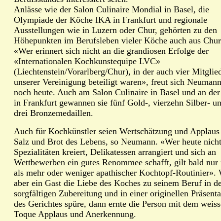
Anlässe wie der Salon Culinaire Mondial in Basel, die
Olympiade der Köche IKA in Frankfurt und regionale
Ausstellungen wie in Luzern oder Chur, gehörten zu den
Höhepunkten im Berufsleben vieler Köche auch aus Chur
«Wer erinnert sich nicht an die grandiosen Erfolge der
«Internationalen Kochkunstequipe LVC»
(Liechtenstein/Vorarlberg/Chur), in der auch vier Mitglie
unserer Vereinigung beteiligt waren», freut sich Neuman
noch heute. Auch am Salon Culinaire in Basel und an de
in Frankfurt gewannen sie fünf Gold-, vierzehn Silber- u
drei Bronzemedaillen.
Auch für Kochkünstler seien Wertschätzung und Applaus
Salz und Brot des Lebens, so Neumann. «Wer heute nich
Spezialitäten kreiert, Delikatessen arrangiert und sich an
Wettbewerben ein gutes Renommee schafft, gilt bald nur
als mehr oder weniger apathischer Kochtopf-Routinier».
aber ein Gast die Liebe des Koches zu seinem Beruf in d
sorgfältigen Zubereitung und in einer originellen Präsenta
des Gerichtes spüre, dann ernte die Person mit dem weis
Toque Applaus und Anerkennung.