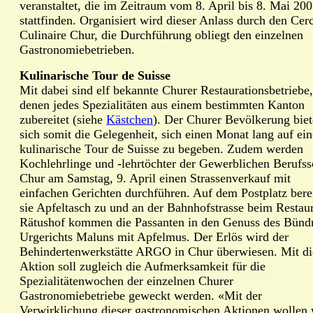
veranstaltet, die im Zeitraum vom 8. April bis 8. Mai 20
stattfinden. Organisiert wird dieser Anlass durch den Cer
Culinaire Chur, die Durchführung obliegt den einzelnen
Gastronomiebetrieben.
Kulinarische Tour de Suisse
Mit dabei sind elf bekannte Churer Restaurationsbetriebe
denen jedes Spezialitäten aus einem bestimmten Kanton
zubereitet (siehe
Kästchen
). Der Churer Bevölkerung biet
sich somit die Gelegenheit, sich einen Monat lang auf ein
kulinarische Tour de Suisse zu begeben. Zudem werden
Kochlehrlinge und -lehrtöchter der Gewerblichen Berufss
Chur am Samstag, 9. April einen Strassenverkauf mit
einfachen Gerichten durchführen. Auf dem Postplatz bere
sie Apfeltasch zu und an der Bahnhofstrasse beim Restau
Rätushof kommen die Passanten in den Genuss des Bünd
Urgerichts Maluns mit Apfelmus. Der Erlös wird der
Behindertenwerkstätte ARGO in Chur überwiesen. Mit di
Aktion soll zugleich die Aufmerksamkeit für die
Spezialitätenwochen der einzelnen Churer
Gastronomiebetriebe geweckt werden. «Mit der
Verwirklichung dieser gastronomischen Aktionen wollen 