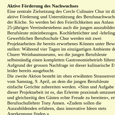
Aktive Förderung des Nachwuchses
Eine zentrale Zielsetzung des Cercle Culinaire Chur ist di
aktive Förderung und Unterstützung des Berufsnachwuch
der Köche. So werden bei den Feierlichkeiten aus Anlass
25-jährigen Vereinsbestehens auch die jungen auszubilde
Berufsleute miteinbezogen. Kochlehrtöchter und -lehrling
Gewerblichen Berufsschule Chur werden mit zwei
Projektarbeiten ihr bereits erworbenes Können unter Bew
stellen: Während vier Tagen im einzigartigen Ambiente d
Churer Weinbaumuseums, wo die jungen Berufsleute
selbstständig einen kompletten Gastronomiebetrieb führe
Aufgrund der grossen Nachfrage ist dieser kulinarische E
leider bereits ausgebucht.
Die zweite Aktion besteht im oben erwähnten Strassenve
vom Samstag, 9. April, an dem die jungen Berufsleute
einfache Gerichte zubereiten werden. «Sinn und Aufgabe
dieser Projektarbeit ist es, das Erlernte praxisnah umzuse
und gleichzeitig den Gästen echte Freude zu bereiten», er
Berufsschullehrer Tony Annen. «Zudem sollen die
Auszubildenden erfahren, dass innovative Ideen stets
Anerkennung finden.»