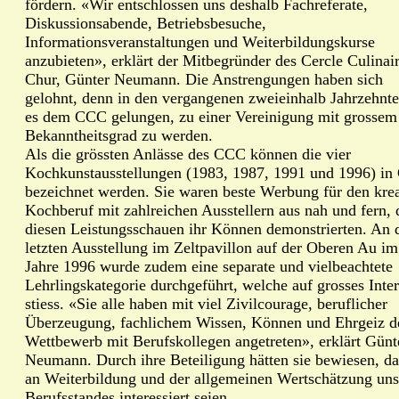
fördern. «Wir entschlossen uns deshalb Fachreferate,
Diskussionsabende, Betriebsbesuche,
Informationsveranstaltungen und Weiterbildungskurse
anzubieten», erklärt der Mitbegründer des Cercle Culinai
Chur, Günter Neumann. Die Anstrengungen haben sich
gelohnt, denn in den vergangenen zweieinhalb Jahrzehnte
es dem CCC gelungen, zu einer Vereinigung mit grossem
Bekanntheitsgrad zu werden.
Als die grössten Anlässe des CCC können die vier
Kochkunstausstellungen (1983, 1987, 1991 und 1996) in
bezeichnet werden. Sie waren beste Werbung für den kre
Kochberuf mit zahlreichen Ausstellern aus nah und fern, 
diesen Leistungsschauen ihr Können demonstrierten. An 
letzten Ausstellung im Zeltpavillon auf der Oberen Au im
Jahre 1996 wurde zudem eine separate und vielbeachtete
Lehrlingskategorie durchgeführt, welche auf grosses Inte
stiess. «Sie alle haben mit viel Zivilcourage, beruflicher
Überzeugung, fachlichem Wissen, Können und Ehrgeiz d
Wettbewerb mit Berufskollegen angetreten», erklärt Günt
Neumann. Durch ihre Beteiligung hätten sie bewiesen, da
an Weiterbildung und der allgemeinen Wertschätzung uns
Berufsstandes interessiert seien.