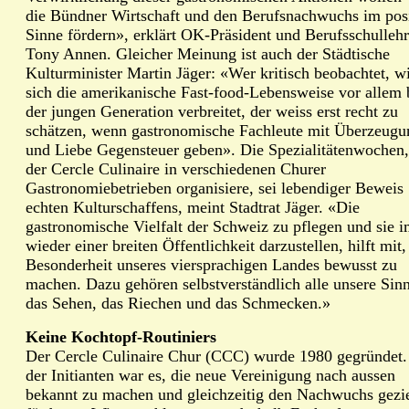
die Bündner Wirtschaft und den Berufsnachwuchs im pos
Sinne fördern», erklärt OK-Präsident und Berufsschullehr
Tony Annen. Gleicher Meinung ist auch der Städtische
Kulturminister Martin Jäger: «Wer kritisch beobachtet, w
sich die amerikanische Fast-food-Lebensweise vor allem 
der jungen Generation verbreitet, der weiss erst recht zu
schätzen, wenn gastronomische Fachleute mit Überzeugu
und Liebe Gegensteuer geben». Die Spezialitätenwochen,
der Cercle Culinaire in verschiedenen Churer
Gastronomiebetrieben organisiere, sei lebendiger Beweis
echten Kulturschaffens, meint Stadtrat Jäger. «Die
gastronomische Vielfalt der Schweiz zu pflegen und sie 
wieder einer breiten Öffentlichkeit darzustellen, hilft mit,
Besonderheit unseres viersprachigen Landes bewusst zu
machen. Dazu gehören selbstverständlich alle unsere Sinn
das Sehen, das Riechen und das Schmecken.»
Keine Kochtopf-Routiniers
Der Cercle Culinaire Chur (CCC) wurde 1980 gegründet.
der Initianten war es, die neue Vereinigung nach aussen
bekannt zu machen und gleichzeitig den Nachwuchs gezie