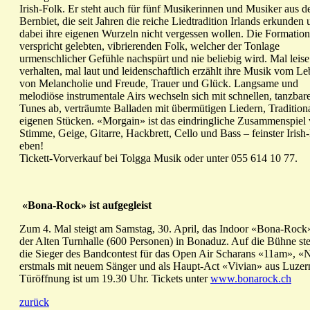
Irish-Folk. Er steht auch für fünf Musikerinnen und Musiker aus 
Bernbiet, die seit Jahren die reiche Liedtradition Irlands erkunden
dabei ihre eigenen Wurzeln nicht vergessen wollen. Die Formation
verspricht gelebten, vibrierenden Folk, welcher der Tonlage
urmenschlicher Gefühle nachspürt und nie beliebig wird. Mal leis
verhalten, mal laut und leidenschaftlich erzählt ihre Musik vom Le
von Melancholie und Freude, Trauer und Glück. Langsame und
melodiöse instrumentale Airs wechseln sich mit schnellen, tanzbar
Tunes ab, verträumte Balladen mit übermütigen Liedern, Traditiona
eigenen Stücken. «Morgain» ist das eindringliche Zusammenspiel
Stimme, Geige, Gitarre, Hackbrett, Cello und Bass – feinster Irish
eben!
Tickett-Vorverkauf bei Tolgga Musik oder unter 055 614 10 77.
«Bona-Rock» ist aufgegleist
Zum 4. Mal steigt am Samstag, 30. April, das Indoor «Bona-Rock»
der Alten Turnhalle (600 Personen) in Bonaduz. Auf die Bühne st
die Sieger des Bandcontest für das Open Air Scharans «11am», «
erstmals mit neuem Sänger und als Haupt-Act «Vivian» aus Luzer
Türöffnung ist um 19.30 Uhr. Tickets unter
www.bonarock.ch
zurück