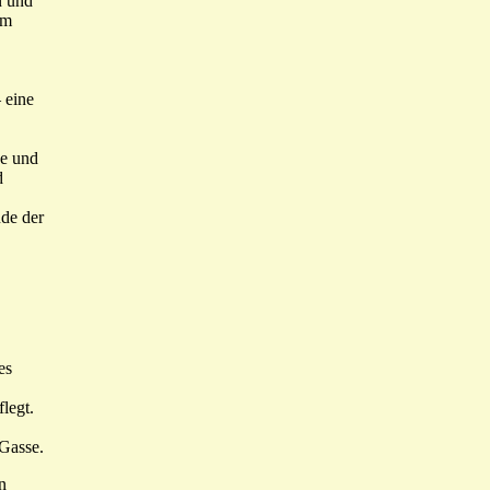
n und
im
 eine
de und
d
ude der
es
legt.
 Gasse.
n