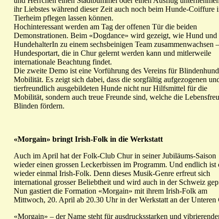
und Herrchen einen Stadtbummel oder einen Ausflug unternehme
ihr Liebstes während dieser Zeit auch noch beim Hunde-Coiffure 
Tierheim pflegen lassen können.
Hochinteressant werden am Tag der offenen Tür die beiden
Demonstrationen. Beim «Dogdance» wird gezeigt, wie Hund und
HundehalterIn zu einem sechsbeinigen Team zusammenwachsen –
Hundesportart, die in Chur gelernt werden kann und mitlerweile
internationale Beachtung findet.
Die zweite Demo ist eine Vorführung des Vereins für Blindenhun
Mobilität. Es zeigt sich dabei, dass die sorgfältig aufgezogenen un
tierfreundlich ausgebildeten Hunde nicht nur Hilfsmittel für die
Mobilität, sondern auch treue Freunde sind, welche die Lebensfre
Blinden fördern.
«Morgain» bringt Irish-Folk in die Werkstatt
Auch im April hat der Folk-Club Chur in seiner Jubiläums-Saison
wieder einen grossen Leckerbissen im Programm. Und endlich ist 
wieder einmal Irish-Folk. Denn dieses Musik-Genre erfreut sich
international grosser Beliebtheit und wird auch in der Schweiz gepf
Nun gastiert die Formation «Morgain» mit ihrem Irish-Folk am
Mittwoch, 20. April ab 20.30 Uhr in der Werkstatt an der Unteren
«Morgain» – der Name steht für ausdrucksstarken und vibrierende