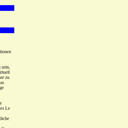
tionen
 sein,
rtuell
re zu
das
ge
e
des Le
liche