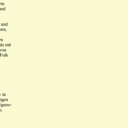
dem
 und
e und
ben,
en
ls mit
 von
-Folk
 in
eigen
Nguru»
n.