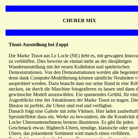
CHURER MIX
Tissot-Ausstellung bei Zoppi
Die Marke Tissot aus Le Locle (NE) liebt es, mit gewagten Innova
zu verblüffen. Dies beweist sie einmal mehr an der diesjährigen
Wanderausstellung mit der neuen Kollektion und spielerischen
Demonstrationen. Von den Demonstrationen werden alle begeistert
denn dank Computer-Modellierung können sämtliche Neuheiten vi
ausprobiert werden. Dazu braucht man nur seine Hand in eine Röh
stecken, sie durch die Maschine fotografieren zu lassen und dann 
gewünschte Modell auszuwählen. Ein spannendes Gefühl, für eini
Augenblicke eine der Attraktionen der Marke Tissot zu tragen. Die
Illusion ist perfekt, die Uhren sind real und verfügbar.
Danach folgt eine Galerie mit zehn Vitrinen. Hier laden zauberhaft
Spezialeffekte dazu ein, Werke zu bewundern, die die Kreativität 
Locler Uhrenunternehmens bestens illustrieren. Es gibt für jeden
Geschmack etwas: Hightech-Uhren, trendige, klassische oder sport
Uhren, das präsentierte Sortiment wird manch einen verführen.