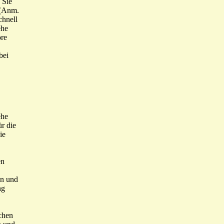
 Sie
 (Anm.
chnell
ehe
ore
bei
ehe
ür die
ie
en
en und
ng
chen