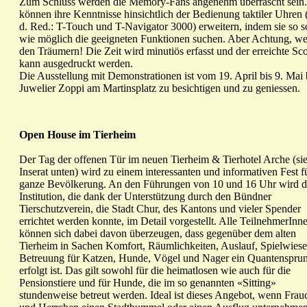
Zum Schluss werden die Memory-Fans angenehm überrascht sein.
können ihre Kenntnisse hinsichtlich der Bedienung taktiler Uhren
d. Red.: T-Touch und T-Navigator 3000) erweitern, indem sie so s
wie möglich die geeigneten Funktionen suchen. Aber Achtung, w
den Träumern! Die Zeit wird minutiös erfasst und der erreichte Sc
kann ausgedruckt werden.
Die Ausstellung mit Demonstrationen ist vom 19. April bis 9. Mai 
Juwelier Zoppi am Martinsplatz zu besichtigen und zu geniessen.
Open House im Tierheim
Der Tag der offenen Tür im neuen Tierheim & Tierhotel Arche (si
Inserat unten) wird zu einem interessanten und informativen Fest f
ganze Bevölkerung. An den Führungen von 10 und 16 Uhr wird d
Institution, die dank der Unterstützung durch den Bündner
Tierschutzverein, die Stadt Chur, des Kantons und vieler Spender
errichtet werden konnte, im Detail vorgestellt. Alle TeilnehmerInn
können sich dabei davon überzeugen, dass gegenüber dem alten
Tierheim in Sachen Komfort, Räumlichkeiten, Auslauf, Spielwies
Betreuung für Katzen, Hunde, Vögel und Nager ein Quantenspru
erfolgt ist. Das gilt sowohl für die heimatlosen wie auch für die
Pensionstiere und für Hunde, die im so genannten «Sitting»
stundenweise betreut werden. Ideal ist dieses Angebot, wenn Frau