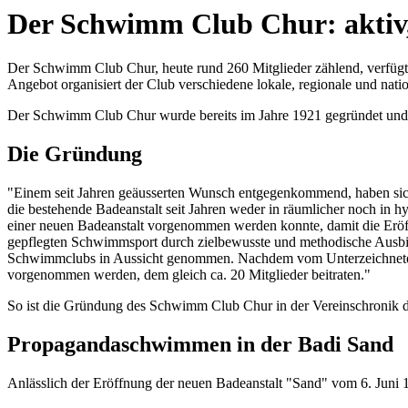
Der Schwimm Club Chur: aktiv, v
Der Schwimm Club Chur, heute rund 260 Mitglieder zählend, verfügt üb
Angebot organisiert der Club verschiedene lokale, regionale und nati
Der Schwimm Club Chur wurde bereits im Jahre 1921 gegründet und 
Die Gründung
"Einem seit Jahren geäusserten Wunsch entgegenkommend, haben sich
die bestehende Badeanstalt seit Jahren weder in räumlicher noch in
einer neuen Badeanstalt vorgenommen werden konnte, damit die Eröf
gepflegten Schwimmsport durch zielbewusste und methodische Ausbi
Schwimmclubs in Aussicht genommen. Nachdem vom Unterzeichneten 
vorgenommen werden, dem gleich ca. 20 Mitglieder beitraten."
So ist die Gründung des Schwimm Club Chur in der Vereinschronik du
Propagandaschwimmen in der Badi Sand
Anlässlich der Eröffnung der neuen Badeanstalt "Sand" vom 6. Juni 19