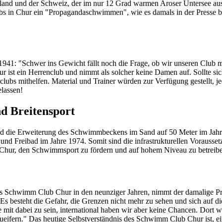
and und der Schweiz, der im nur 12 Grad warmen Aroser Untersee au
ubs in Chur ein "Propagandaschwimmen", wie es damals in der Presse be
941: "Schwer ins Gewicht fällt noch die Frage, ob wir unseren Club 
 ist ein Herrenclub und nimmt als solcher keine Damen auf. Sollte sic
mithelfen. Material und Trainer würden zur Verfügung gestellt, jedo
lassen!
d Breitensport
nd die Erweiterung des Schwimmbeckens im Sand auf 50 Meter im Jah
und Freibad im Jahre 1974. Somit sind die infrastrukturellen Vorausset
Chur, den Schwimmsport zu fördern und auf hohem Niveau zu betreib
 des Schwimm Club Chur in den neunziger Jahren, nimmt der damalige 
Es besteht die Gefahr, die Grenzen nicht mehr zu sehen und sich auf d
 mit dabei zu sein, international haben wir aber keine Chancen. Dort w
hzueifern." Das heutige Selbstverständnis des Schwimm Club Chur ist,