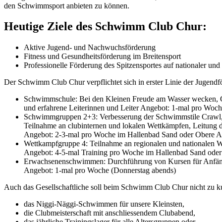
den Schwimmsport anbieten zu können.
Heutige Ziele des Schwimm Club Chur:
Aktive Jugend- und Nachwuchsförderung
Fitness und Gesundheitsförderung im Breitensport
Professionelle Förderung des Spitzensportes auf nationaler und
Der Schwimm Club Chur verpflichtet sich in erster Linie der Jugendfö
Schwimmschule: Bei den Kleinen Freude am Wasser wecken, Gru
und erfahrene Leiterinnen und Leiter Angebot: 1-mal pro Woc
Schwimmgruppen 2+3: Verbesserung der Schwimmstile Crawl, Br
Teilnahme an clubinternen und lokalen Wettkämpfen, Leitung d
Angebot: 2-3-mal pro Woche im Hallenbad Sand oder Obere 
Wettkampfgruppe 4: Teilnahme an regionalen und nationalen 
Angebot: 4-5-mal Training pro Woche im Hallenbad Sand ode
Erwachsenenschwimmen: Durchführung von Kursen für Anfänge
Angebot: 1-mal pro Woche (Donnerstag abends)
Auch das Gesellschaftliche soll beim Schwimm Club Chur nicht zu k
das Niggi-Näggi-Schwimmen für unsere Kleinsten,
die Clubmeisterschaft mit anschliessendem Clubabend,
das jährliche Trainingslager für alle Altersgruppen oder