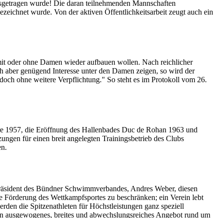
sgetragen wurde! Die daran teilnehmenden Mannschaften
zeichnet wurde. Von der aktiven Öffentlichkeitsarbeit zeugt auch ein
mit oder ohne Damen wieder aufbauen wollen. Nach reichlicher
h aber genügend Interesse unter den Damen zeigen, so wird der
ch ohne weitere Verpflichtung." So steht es im Protokoll vom 26.
re 1957, die Eröffnung des Hallenbades Duc de Rohan 1963 und
zungen für einen breit angelegten Trainingsbetrieb des Clubs
en.
Präsident des Bündner Schwimmverbandes, Andres Weber, diesen
ie Förderung des Wettkampfsportes zu beschränken; ein Verein lebt
erden die Spitzenathleten für Höchstleistungen ganz speziell
 ein ausgewogenes, breites und abwechslungsreiches Angebot rund um