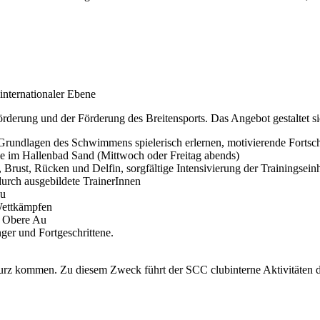
 internationaler Ebene
rderung und der Förderung des Breitensports. Das Angebot gestaltet sic
ndlagen des Schwimmens spielerisch erlernen, motivierende Fortschri
he im Hallenbad Sand (Mittwoch oder Freitag abends)
ust, Rücken und Delfin, sorgfältige Intensivierung der Trainingsei
urch ausgebildete TrainerInnen
Au
Wettkämpfen
r Obere Au
r und Fortgeschrittene.
urz kommen. Zu diesem Zweck führt der SCC clubinterne Aktivitäten d