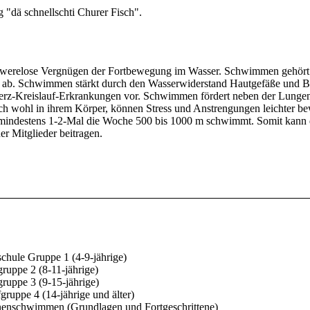
 "dä schnellschti Churer Fisch".
chwerelose Vergnügen der Fortbewegung im Wasser. Schwimmen gehört 
s ab. Schwimmen stärkt durch den Wasserwiderstand Hautgefäße und Bi
rz-Kreislauf-Erkrankungen vor. Schwimmen fördert neben der Lunge
wohl in ihrem Körper, können Stress und Anstrengungen leichter bew
mindestens 1-2-Mal die Woche 500 bis 1000 m schwimmt. Somit kann
er Mitglieder beitragen.
hule Gruppe 1 (4-9-jährige)
uppe 2 (8-11-jährige)
uppe 3 (9-15-jährige)
ruppe 4 (14-jährige und älter)
enschwimmen (Grundlagen und Fortgeschrittene)