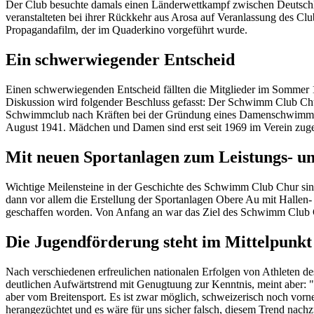
Der Club besuchte damals einen Länderwettkampf zwischen Deutschl
veranstalteten bei ihrer Rückkehr aus Arosa auf Veranlassung des Cl
Propagandafilm, der im Quaderkino vorgeführt wurde.
Ein schwerwiegender Entscheid
Einen schwerwiegenden Entscheid fällten die Mitglieder im Sommer 1
Diskussion wird folgender Beschluss gefasst: Der Schwimm Club Chur
Schwimmclub nach Kräften bei der Gründung eines Damenschwimmclubs 
August 1941. Mädchen und Damen sind erst seit 1969 im Verein zuge
Mit neuen Sportanlagen zum Leistungs- un
Wichtige Meilensteine in der Geschichte des Schwimm Club Chur si
dann vor allem die Erstellung der Sportanlagen Obere Au mit Hallen- 
geschaffen worden. Von Anfang an war das Ziel des Schwimm Club 
Die Jugendförderung steht im Mittelpunkt
Nach verschiedenen erfreulichen nationalen Erfolgen von Athleten
deutlichen Aufwärtstrend mit Genugtuung zur Kenntnis, meint aber: "
aber vom Breitensport. Es ist zwar möglich, schweizerisch noch vorne
herangezüchtet und es wäre für uns sicher falsch, diesem Trend nac