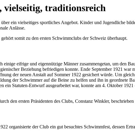
ielseitig, traditionsreich
er ein vielseitiges sportliches Angebot. Kinder und Jugendliche bilde
onale Anlässe.
gehört somit zu den ersten Schwimmclubs der Schweiz überhaupt.
 einige eifrige und eigennützige Männer zusammengetan, um den Bau e
 hygienischer Beziehung befriedigen konnte. Ende September 1921 war 
fnung der neuen Anstalt auf Sommer 1922 gesichert würde. Um gleich 
ldung der Schwimmer auf die Beine zu helfen und ihn in geordnete B
ein Statuten-Entwurf ausgearbeitet war, konnte am 4. Oktober 1921
rch den ersten Präsidenten des Clubs, Constanz Winkler, beschrieben
22 organisierte der Club ein gut besuchtes Schwimmfest, dessen Ertrag