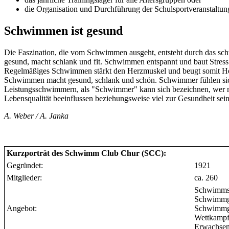
die Organisation und Durchführung der Schulsportveranstaltung
Schwimmen ist gesund
Die Faszination, die vom Schwimmen ausgeht, entsteht durch das s
gesund, macht schlank und fit. Schwimmen entspannt und baut Stres
Regelmäßiges Schwimmen stärkt den Herzmuskel und beugt somit He
Schwimmen macht gesund, schlank und schön. Schwimmer fühlen sich 
Leistungsschwimmern, als "Schwimmer" kann sich bezeichnen, wer 
Lebensqualität beeinflussen beziehungsweise viel zur Gesundheit sein
A. Weber / A. Janka
Kurzporträt des Schwimm Club Chur (SCC):
Gegründet:
1921
Mitglieder:
ca. 260
Schwimmsc
Schwimmgr
Angebot:
Schwimmgr
Wettkampfg
Erwachsen