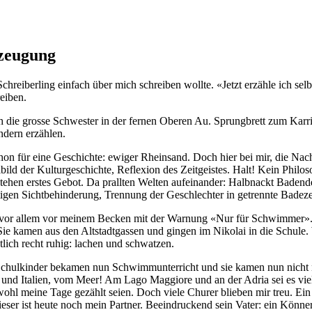
ezeugung
chreiberling einfach über mich schreiben wollte. «Jetzt erzähle ich selb
eiben.
ch die grosse Schwester in der fernen Oberen Au. Sprungbrett zum Karr
ondern erzählen.
n für eine Geschichte: ewiger Rheinsand. Doch hier bei mir, die Nachb
d der Kulturgeschichte, Reflexion des Zeitgeistes. Halt! Kein Philosoph
en erstes Gebot. Da prallten Welten aufeinander: Halbnackt Badende b
gen Sichtbehinderung, Trennung der Geschlechter in getrennte Badeze
 vor allem vor meinem Becken mit der Warnung «Nur für Schwimmer». H
ie kamen aus den Altstadtgassen und gingen im Nikolai in die Schule.
ich recht ruhig: lachen und schwatzen.
e Schulkinder bekamen nun Schwimmunterricht und sie kamen nun nicht 
und Italien, vom Meer! Am Lago Maggiore und an der Adria sei es viel lä
hl meine Tage gezählt seien. Doch viele Churer blieben mir treu. Ein 
eser ist heute noch mein Partner. Beeindruckend sein Vater: ein Könne