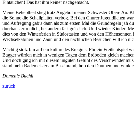
Eintauchen! Das hat ihm keiner nachgemacht.
Meine Beliebtheit stieg trotz Angebot meiner Schwester Obere Au. Kla
die Sonne die Schallplatten verbog. Bei den Churer Jugendlichen war
und Aufregung gab’s dann als zum ersten Mal die Grundregeln jäh du
durchaus erfreulich, bei andern fast grässlich. Und wieder Kinder: M
dies von den Winterferien in Südostasien und von den Höhensonnen h
Wechselkabinen und Zaun und den nächtlichen Besuchen will ich nicht
Mächtig stolz bin auf ein kulturelles Ereignis: Für ein Freilichtspie
Bagger würden mich in wenigen Tagen dem Erdboden gleich machen u
Und doch ging ich mit diesem unguten Gefühl des Verschwindenmüsse
stand mein Bademeister am Bassinrand, hob den Daumen und winkte mir
Domenic Buchli
zurück