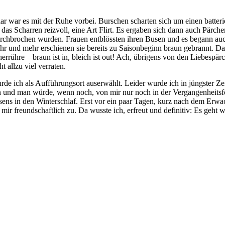
r war es mit der Ruhe vorbei. Burschen scharten sich um einen batterie
 das Scharren reizvoll, eine Art Flirt. Es ergaben sich dann auch Pärc
rchbrochen wurden. Frauen entblössten ihren Busen und es begann auc
ehr und mehr erschienen sie bereits zu Saisonbeginn braun gebrannt. Da
errühre – braun ist in, bleich ist out! Ach, übrigens von den Liebe
 allzu viel verraten.
l wurde ich als Aufführungsort auserwählt. Leider wurde ich in jüngster 
nd man würde, wenn noch, von mir nur noch in der Vergangenheitsfo
ns in den Winterschlaf. Erst vor ein paar Tagen, kurz nach dem Erwa
 freundschaftlich zu. Da wusste ich, erfreut und definitiv: Es geht w