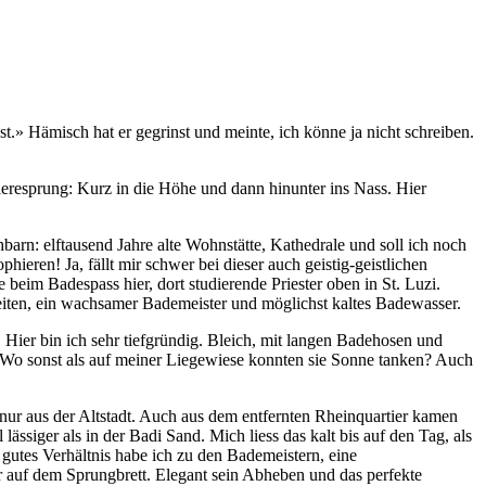
st.» Hämisch hat er gegrinst und meinte, ich könne ja nicht schreiben.
ieresprung: Kurz in die Höhe und dann hinunter ins Nass. Hier
arn: elftausend Jahre alte Wohnstätte, Kathedrale und soll ich noch
ieren! Ja, fällt mir schwer bei dieser auch geistig-geistlichen
eim Badespass hier, dort studierende Priester oben in St. Luzi.
iten, ein wachsamer Bademeister und möglichst kaltes Badewasser.
ier bin ich sehr tiefgründig. Bleich, mit langen Badehosen und
 Wo sonst als auf meiner Liegewiese konnten sie Sonne tanken? Auch
nur aus der Altstadt. Auch aus dem entfernten Rheinquartier kamen
ssiger als in der Badi Sand. Mich liess das kalt bis auf den Tag, als
gutes Verhältnis habe ich zu den Bademeistern, eine
r auf dem Sprungbrett. Elegant sein Abheben und das perfekte