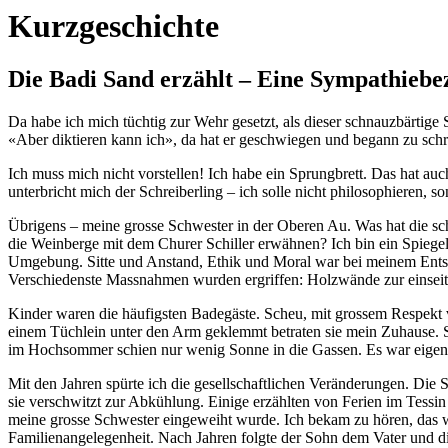
Kurzgeschichte
Die Badi Sand erzählt – Eine Sympathieb
Da habe ich mich tüchtig zur Wehr gesetzt, als dieser schnauzbärtige S
«Aber diktieren kann ich», da hat er geschwiegen und begann zu schr
Ich muss mich nicht vorstellen! Ich habe ein Sprungbrett. Das hat au
unterbricht mich der Schreiberling – ich solle nicht philosophieren, s
Übrigens – meine grosse Schwester in der Oberen Au. Was hat die scho
die Weinberge mit dem Churer Schiller erwähnen? Ich bin ein Spiegelbil
Umgebung. Sitte und Anstand, Ethik und Moral war bei meinem Entsteh
Verschiedenste Massnahmen wurden ergriffen: Holzwände zur einseiti
Kinder waren die häufigsten Badegäste. Scheu, mit grossem Respekt
einem Tüchlein unter den Arm geklemmt betraten sie mein Zuhause. S
im Hochsommer schien nur wenig Sonne in die Gassen. Es war eigentl
Mit den Jahren spürte ich die gesellschaftlichen Veränderungen. Di
sie verschwitzt zur Abkühlung. Einige erzählten von Ferien im Tessin 
meine grosse Schwester eingeweiht wurde. Ich bekam zu hören, das wo
Familienangelegenheit. Nach Jahren folgte der Sohn dem Vater und di