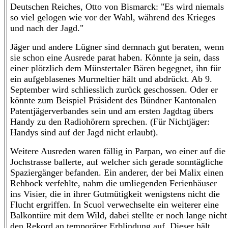
Deutschen Reiches, Otto von Bismarck: "Es wird niemals
so viel gelogen wie vor der Wahl, während des Krieges
und nach der Jagd."
Jäger und andere Lügner sind demnach gut beraten, wenn
sie schon eine Ausrede parat haben. Könnte ja sein, dass
einer plötzlich dem Münstertaler Bären begegnet, ihn für
ein aufgeblasenes Murmeltier hält und abdrückt. Ab 9.
September wird schliesslich zurück geschossen. Oder er
könnte zum Beispiel Präsident des Bündner Kantonalen
Patentjägerverbandes sein und am ersten Jagdtag übers
Handy zu den Radiohörern sprechen. (Für Nichtjäger:
Handys sind auf der Jagd nicht erlaubt).
Weitere Ausreden waren fällig in Parpan, wo einer auf die
Jochstrasse ballerte, auf welcher sich gerade sonntägliche
Spaziergänger befanden. Ein anderer, der bei Malix einen
Rehbock verfehlte, nahm die umliegenden Ferienhäuser
ins Visier, die in ihrer Gutmütigkeit wenigstens nicht die
Flucht ergriffen. In Scuol verwechselte ein weiterer eine
Balkontüre mit dem Wild, dabei stellte er noch lange nicht
den Rekord an temporärer Erblindung auf. Dieser hält