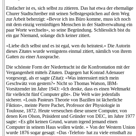
Einfacher ist es, sich selbst zu zitieren. Das hat etwa der ehemalige
Churer Stadtschreiber mit seinen Selbstgesprächen auf dem Weg
zur Arbeit beherzigt: «Bevor ich ins Büro komme, muss ich noch
mit dem einzig vernünftigen Menschen in der Stadtverwaltung ein
paar Worte wechseln», so seine Begründung. Schliesslich bist du
ein gar Niemand, solange dich keiner zitiert.
«Liebe dich selbst und es ist egal, wen du heiratest.» Die Autorin
dieses Zitates wurde wenigstens einmal zitiert, nämlich von ihrem
Gatten zu einer Aussprache.
Die schönste Form der Niedertracht ist die Konfrontation mit der
Vergangenheit mittels Zitaten. Dagegen hat Konrad Adenauer
vorgesorgt, als er sagte (Zitat): «Was interessiert mich mein
Geschwätz von gestern?» Nicht so Thomas Watson, IBM-
Vorsitzender im Jahre 1943: «Ich denke, dass es einen Weltmarkt
für vielleicht fünf Computer gibt». Die Welt wäre jedenfalls
sicherer. «Louis Pasteurs Theorie von Bazillen ist lächerliche
Fiktion», meinte Pierre Pachet, Professor der Physiologie in
Toulouse, 1872. Heute verseuchen diese unsere Computer, von
denen Ken Olson, Präsident und Gründer von DEC, im Jahre 1977
sagte: «Es gibt keinen Grund, warum irgend jemand einen
Computer in seinem Haus wollen würde. » Von der Western Union
wurde 1876 sogar gesagt: «Das ‹Telefon› hat zu viele ernsthaft zu