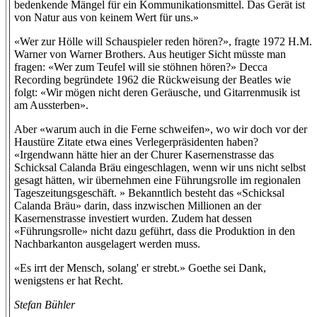
bedenkende Mängel für ein Kommunikationsmittel. Das Gerät ist
von Natur aus von keinem Wert für uns.»
«Wer zur Hölle will Schauspieler reden hören?», fragte 1972 H.M.
Warner von Warner Brothers. Aus heutiger Sicht müsste man
fragen: «Wer zum Teufel will sie stöhnen hören?» Decca
Recording begründete 1962 die Rückweisung der Beatles wie
folgt: «Wir mögen nicht deren Geräusche, und Gitarrenmusik ist
am Aussterben».
Aber «warum auch in die Ferne schweifen», wo wir doch vor der
Haustüre Zitate etwa eines Verlegerpräsidenten haben?
«Irgendwann hätte hier an der Churer Kasernenstrasse das
Schicksal Calanda Bräu eingeschlagen, wenn wir uns nicht selbst
gesagt hätten, wir übernehmen eine Führungsrolle im regionalen
Tageszeitungsgeschäft. » Bekanntlich besteht das «Schicksal
Calanda Bräu» darin, dass inzwischen Millionen an der
Kasernenstrasse investiert wurden. Zudem hat dessen
«Führungsrolle» nicht dazu geführt, dass die Produktion in den
Nachbarkanton ausgelagert werden muss.
«Es irrt der Mensch, solang' er strebt.» Goethe sei Dank,
wenigstens er hat Recht.
Stefan Bühler