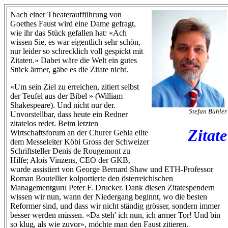
Nach einer Theateraufführung von
Goethes Faust wird eine Dame gefragt,
wie ihr das Stück gefallen hat: «Ach
wissen Sie, es war eigentlich sehr schön,
nur leider so schrecklich voll gespickt mit
Zitaten.» Dabei wäre die Welt ein gutes
Stück ärmer, gäbe es die Zitate nicht.
«Um sein Ziel zu erreichen, zitiert selbst
der Teufel aus der Bibel » (William
Shakespeare). Und nicht nur der.
Stefan Bühler
Unvorstellbar, dass heute ein Redner
zitatelos redet. Beim letzten
Zitate
Wirtschaftsforum an der Churer Gehla eilte
dem Messeleiter Köbi Gross der Schweizer
Schriftsteller Denis de Rougemont zu
Hilfe; Alois Vinzens, CEO der GKB,
wurde assistiert von George Bernard Shaw und ETH-Professor
Roman Boutellier kolportierte den österreichischen
Managementguru Peter F. Drucker. Dank diesen Zitatespendern
wissen wir nun, wann der Niedergang beginnt, wo die besten
Reformer sind, und dass wir nicht ständig grösser, sondern immer
besser werden müssen. «Da steh' ich nun, ich armer Tor! Und bin
so klug, als wie zuvor», möchte man den Faust zitieren.