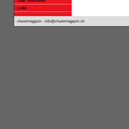
Chur Tourismus
Links
churermagazin -
info@churermagazin.ch