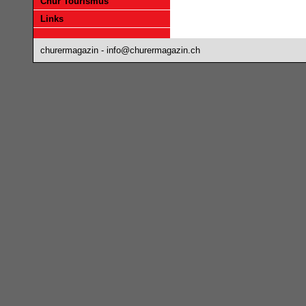
Chur Tourismus
Links
churermagazin -
info@churermagazin.ch