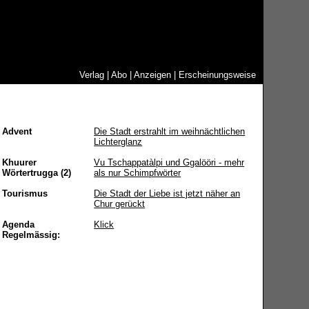
Verlag
|
Abo
|
Anzeigen
|
Erscheinungsweise
Advent
Die Stadt erstrahlt im weihnächtlichen
Lichterglanz
Khuurer
Vu Tschappatàlpi und Ggalööri - mehr
Wörtertrugga (2)
als nur Schimpfwörter
Tourismus
Die Stadt der Liebe ist jetzt näher an
Chur gerückt
Agenda
Klick
Regelmässig: